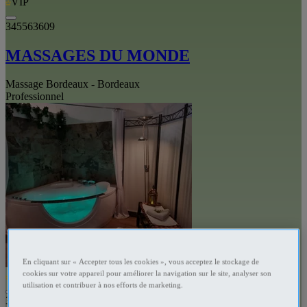
VIP
345563609
MASSAGES DU MONDE
Massage Bordeaux - Bordeaux
Professionnel
En cliquant sur « Accepter tous les cookies », vous acceptez le stockage de
cookies sur votre appareil pour améliorer la navigation sur le site, analyser son
VIP
utilisation et contribuer à nos efforts de marketing.
343854704