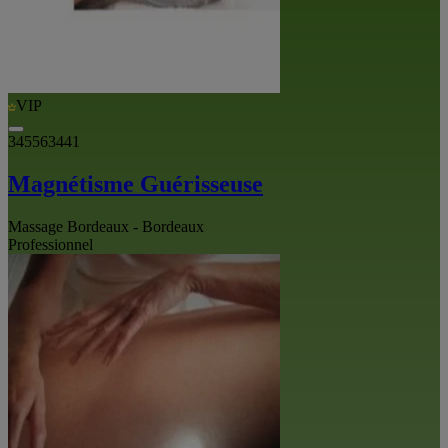
VIP
345563441
Magnétisme Guérisseuse
Massage Bordeaux - Bordeaux
Professionnel