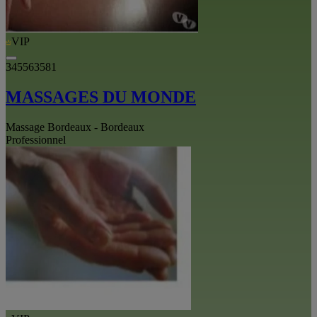
VIP
345563581
MASSAGES DU MONDE
Massage Bordeaux - Bordeaux
Professionnel