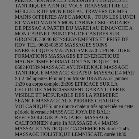
PERFECTIONNER LES MASSAGES VEDIQUES ET
TANTRIQUES AFIN DE VOUS TRANSMETTRE LE
MEILLEUR DE MON ËTRE AU TRAVERS DE MES
MAINS OFFERTES AVEC AMOUR . TOUS LES LUNDI
ET MARDI MATIN A MON CABINET SECONDAIRE
DE PESSAC A PARTIR DU MARDI AU DIMANCHE A
MON CABINET PRINCIPAL DE CASTRES SUR
GIRONDE 33640 RENSEIGNEMENTS ET PRISE DE
RDV TEL :0682403539 MASSAGES SOINS
ENERGETIQUES MAGNETISME ACCUPUNCTURE
FORMATIONS MASSAGES ET ENERGETIQUE
MAGNETISME FORMATION TANTRIQUE TEL
0682403539 MASSAGE AYURVEDIQUE MASSAGE
TANTRIQUE MASSAGE SHIATSU: MASSAGE 4 MAI?
S ( 2 thérapeutes féminin) ou Miixte DRAINAGE jambes
1h30 ou corps complet 2h30S EFFICACE SUR LA
CELLULITE AMINCISSEMENT GARANTI PERTE
VISIBLE ET MESURABLE DES LA PREMIERE
SEANCE MASSAGE AUX PIERRES CHAUDES
VOLCANIQUES: une douce chaleur très appréciée en cette
période hivernale MASSAGE JOYA DE BALI:
REFLEXOLOGIE PLANTAIRE: MASSAGE
CALIFORNIEN durée 1h MASSAGE A 4 MAINS
MASSAGE TANTRIQUE CACHEMIRIEN durée 1h45
MASSAGE HOLISTIQUE LEMNISCATE durée 1h30