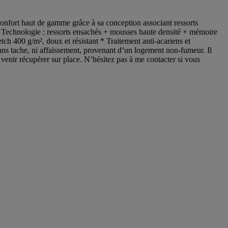
onfort haut de gamme grâce à sa conception associant ressorts
 Technologie : ressorts ensachés + mousses haute densité + mémoire
h 400 g/m², doux et résistant * Traitement anti-acariens et
ans tache, ni affaissement, provenant d’un logement non-fumeur. Il
 venir récupérer sur place. N’hésitez pas à me contacter si vous