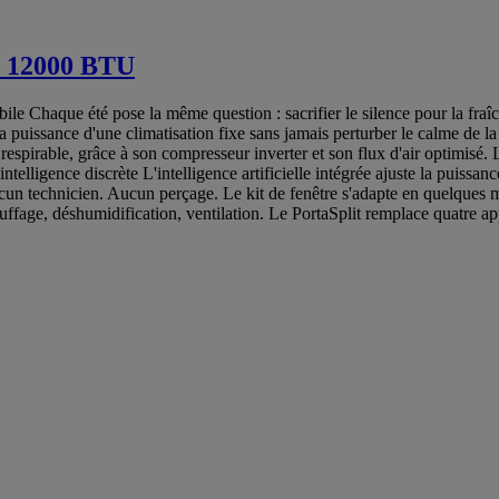
e 12000 BTU
le Chaque été pose la même question : sacrifier le silence pour la fraîc
la puissance d'une climatisation fixe sans jamais perturber le calme de l
respirable, grâce à son compresseur inverter et son flux d'air optimisé.
telligence discrète L'intelligence artificielle intégrée ajuste la puissanc
ucun technicien. Aucun perçage. Le kit de fenêtre s'adapte en quelques mi
hauffage, déshumidification, ventilation. Le PortaSplit remplace quatre ap