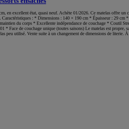
essorts ensaches
, en excellent état, quasi neuf. Achète 01/2026. Ce matelas offre un c
 Caractéristiques : * Dimensions : 140 × 190 cm * Épaisseur : 29 cm *
maintien du corps * Excellente indépendance de couchage * Coutil Stretc
01 * Face de couchage unique (toutes saisons) Le matelas est propre, s
elas peu utilisé. Vente suite à un changement de dimensions de literie. À