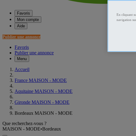
Favoris
En cliquant s
Mon compte
navigation sur
Aide
Publier une annonce
Favoris
Publier une annonce
Menu
Accueil
France MAISON - MODE
Aquitaine MAISON - MODE
Gironde MAISON - MODE
Bordeaux MAISON - MODE
Que recherchez-vous ?
MAISON - MODE
•
Bordeaux