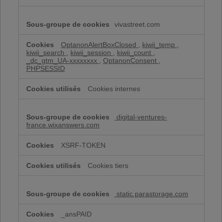
vivastreet.com
OptanonAlertBoxClosed
,
kiwii_temp
,
kiwii_search
,
kiwii_session
,
kiwii_count
,
_dc_gtm_UA-xxxxxxxx
,
OptanonConsent
,
PHPSESSID
Cookies internes
digital-ventures-
france.wixanswers.com
XSRF-TOKEN
Cookies tiers
static.parastorage.com
_ansPAID