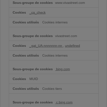
www.vivastreet.com
pour
une
publicité
_cq_check
ciblée
Cookies internes
vivastreet.com
_gat_UA-nnnnnnn-nn
,
undefined
Cookies internes
bing.com
MUID
Cookies tiers
c.bing.com