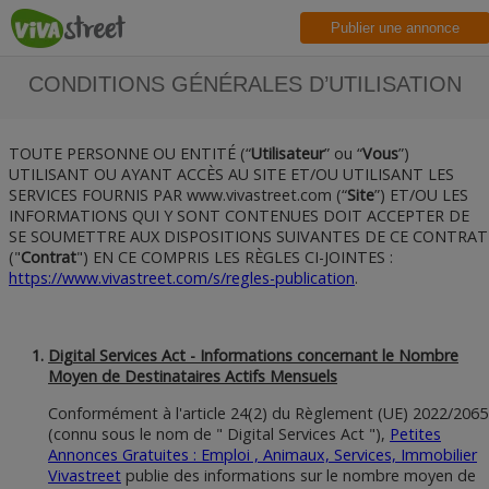
Publier une annonce
CONDITIONS GÉNÉRALES D’UTILISATION
TOUTE PERSONNE OU ENTITÉ (“
Utilisateur
” ou “
Vous
”)
UTILISANT OU AYANT ACCÈS AU SITE ET/OU UTILISANT LES
SERVICES FOURNIS PAR www.vivastreet.com (“
Site
”) ET/OU LES
INFORMATIONS QUI Y SONT CONTENUES DOIT ACCEPTER DE
SE SOUMETTRE AUX DISPOSITIONS SUIVANTES DE CE CONTRAT
("
Contrat
") EN CE COMPRIS LES RÈGLES CI-JOINTES :
https://www.vivastreet.com/s/regles-publication
.
Digital Services Act - Informations concernant le Nombre
Moyen de Destinataires Actifs Mensuels
Conformément à l'article 24(2) du Règlement (UE) 2022/2065
(connu sous le nom de " Digital Services Act "),
Petites
Annonces Gratuites : Emploi , Animaux, Services, Immobilier
Vivastreet
publie des informations sur le nombre moyen de