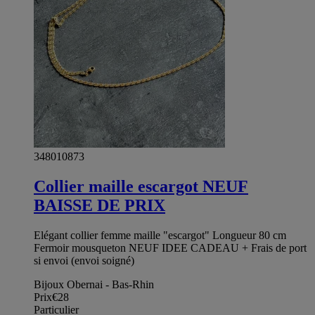
348010873
Collier maille escargot NEUF
BAISSE DE PRIX
Elégant collier femme maille "escargot" Longueur 80 cm
Fermoir mousqueton NEUF IDEE CADEAU + Frais de port
si envoi (envoi soigné)
Bijoux Obernai - Bas-Rhin
Prix
€28
Particulier