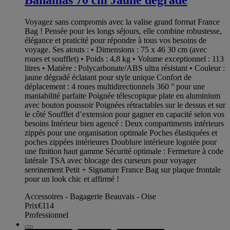
Voyagez sans compromis avec la valise grand format France
Bag ! Pensée pour les longs séjours, elle combine robustesse,
élégance et praticité pour répondre à tous vos besoins de
voyage. Ses atouts : • Dimensions : 75 x 46 30 cm (avec
roues et soufflet) • Poids : 4,8 kg • Volume exceptionnel : 113
litres • Matière : Polycarbonate/ABS ultra résistant • Couleur :
jaune dégradé éclatant pour style unique Confort de
déplacement : 4 roues multidirectionnels 360 ° pour une
maniabilité parfaite Poignée télescopique plate en aluminium
avec bouton poussoir Poignées rétractables sur le dessus et sur
le côté Soufflet d’extension pour gagner en capacité selon vos
besoins Intérieur bien agencé : Deux compartiments intérieurs
zippés pour une organisation optimale Poches élastiquées et
poches zippées intérieures Doublure intérieure logotée pour
une finition haut gamme Sécurité optimale : Fermeture à code
latérale TSA avec blocage des curseurs pour voyager
sereinement Petit + Signature France Bag sur plaque frontale
pour un look chic et affirmé !
Accessoires - Bagagerie Beauvais - Oise
Prix
€114
Professionnel