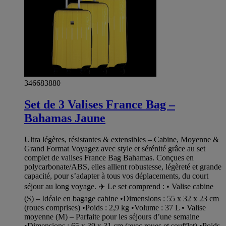
346683880
Set de 3 Valises France Bag –
Bahamas Jaune
Ultra légères, résistantes & extensibles – Cabine, Moyenne &
Grand Format Voyagez avec style et sérénité grâce au set
complet de valises France Bag Bahamas. Conçues en
polycarbonate/ABS, elles allient robustesse, légèreté et grande
capacité, pour s’adapter à tous vos déplacements, du court
séjour au long voyage. ✈️ Le set comprend : • Valise cabine
(S) – Idéale en bagage cabine •Dimensions : 55 x 32 x 23 cm
(roues comprises) •Poids : 2,9 kg •Volume : 37 L • Valise
moyenne (M) – Parfaite pour les séjours d’une semaine
•Dimensions : 65 x 39 x 31 cm (avec roues et soufflet) •Poids