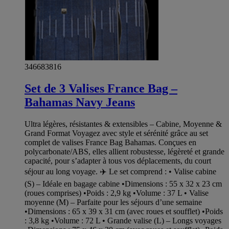
346683816
Set de 3 Valises France Bag –
Bahamas Navy Jeans
Ultra légères, résistantes & extensibles – Cabine, Moyenne &
Grand Format Voyagez avec style et sérénité grâce au set
complet de valises France Bag Bahamas. Conçues en
polycarbonate/ABS, elles allient robustesse, légèreté et grande
capacité, pour s’adapter à tous vos déplacements, du court
séjour au long voyage. ✈️ Le set comprend : • Valise cabine
(S) – Idéale en bagage cabine •Dimensions : 55 x 32 x 23 cm
(roues comprises) •Poids : 2,9 kg •Volume : 37 L • Valise
moyenne (M) – Parfaite pour les séjours d’une semaine
•Dimensions : 65 x 39 x 31 cm (avec roues et soufflet) •Poids
: 3,8 kg •Volume : 72 L • Grande valise (L) – Longs voyages