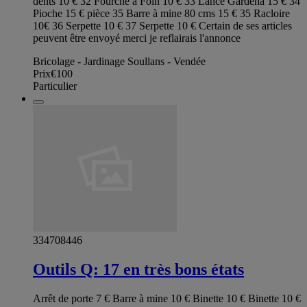
dents 10 € 32 Fourche à Foin 10 € 33 Lance Gardèna 15 € 34
Pioche 15 € pièce 35 Barre à mine 80 cms 15 € 35 Racloire
10€ 36 Serpette 10 € 37 Serpette 10 € Certain de ses articles
peuvent être envoyé merci je reflairais l'annonce
Bricolage - Jardinage Soullans - Vendée
Prix
€100
Particulier
334708446
Outils Q: 17 en très bons états
Arrêt de porte 7 € Barre à mine 10 € Binette 10 € Binette 10 €