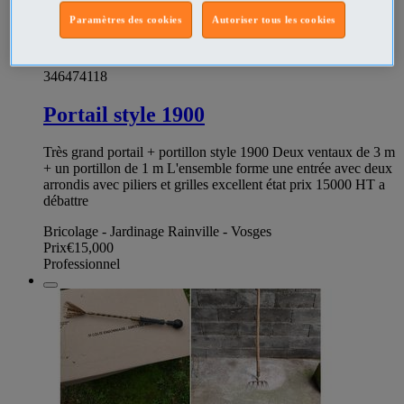
Paramètres des cookies
Autoriser tous les cookies
346474118
Portail style 1900
Très grand portail + portillon style 1900 Deux ventaux de 3 m
+ un portillon de 1 m L'ensemble forme une entrée avec deux
arrondis avec piliers et grilles excellent état prix 15000 HT a
débattre
Bricolage - Jardinage Rainville - Vosges
Prix
€15,000
Professionnel