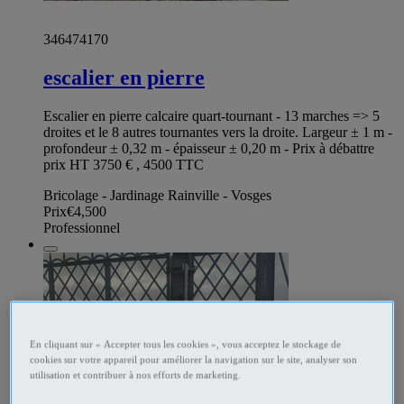
346474170
escalier en pierre
Escalier en pierre calcaire quart-tournant - 13 marches => 5
droites et le 8 autres tournantes vers la droite. Largeur ± 1 m -
profondeur ± 0,32 m - épaisseur ± 0,20 m - Prix à débattre
prix HT 3750 € , 4500 TTC
Bricolage - Jardinage Rainville - Vosges
Prix
€4,500
Professionnel
En cliquant sur « Accepter tous les cookies », vous acceptez le stockage de
cookies sur votre appareil pour améliorer la navigation sur le site, analyser son
utilisation et contribuer à nos efforts de marketing.