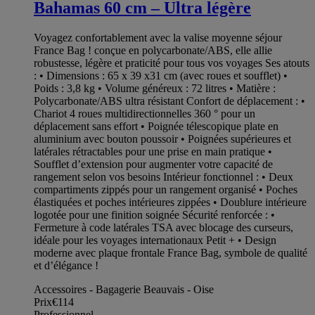
Bahamas 60 cm – Ultra légère
Voyagez confortablement avec la valise moyenne séjour
France Bag ! conçue en polycarbonate/ABS, elle allie
robustesse, légère et praticité pour tous vos voyages Ses atouts
: • Dimensions : 65 x 39 x31 cm (avec roues et soufflet) •
Poids : 3,8 kg • Volume généreux : 72 litres • Matière :
Polycarbonate/ABS ultra résistant Confort de déplacement : •
Chariot 4 roues multidirectionnelles 360 ° pour un
déplacement sans effort • Poignée télescopique plate en
aluminium avec bouton poussoir • Poignées supérieures et
latérales rétractables pour une prise en main pratique •
Soufflet d’extension pour augmenter votre capacité de
rangement selon vos besoins Intérieur fonctionnel : • Deux
compartiments zippés pour un rangement organisé • Poches
élastiquées et poches intérieures zippées • Doublure intérieure
logotée pour une finition soignée Sécurité renforcée : •
Fermeture à code latérales TSA avec blocage des curseurs,
idéale pour les voyages internationaux Petit + • Design
moderne avec plaque frontale France Bag, symbole de qualité
et d’élégance !
Accessoires - Bagagerie Beauvais - Oise
Prix
€114
Professionnel