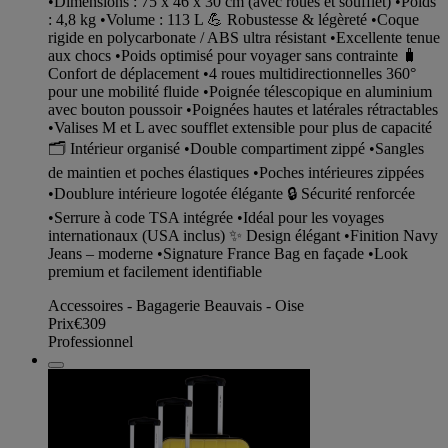
•Dimensions : 75 x 46 x 30 cm (avec roues et soufflet) •Poids
: 4,8 kg •Volume : 113 L 💪 Robustesse & légèreté •Coque
rigide en polycarbonate / ABS ultra résistant •Excellente tenue
aux chocs •Poids optimisé pour voyager sans contrainte 🧳
Confort de déplacement •4 roues multidirectionnelles 360°
pour une mobilité fluide •Poignée télescopique en aluminium
avec bouton poussoir •Poignées hautes et latérales rétractables
•Valises M et L avec soufflet extensible pour plus de capacité
🗂️ Intérieur organisé •Double compartiment zippé •Sangles
de maintien et poches élastiques •Poches intérieures zippées
•Doublure intérieure logotée élégante 🔒 Sécurité renforcée
•Serrure à code TSA intégrée •Idéal pour les voyages
internationaux (USA inclus) ✨ Design élégant •Finition Navy
Jeans – moderne •Signature France Bag en façade •Look
premium et facilement identifiable
Accessoires - Bagagerie Beauvais - Oise
Prix
€309
Professionnel