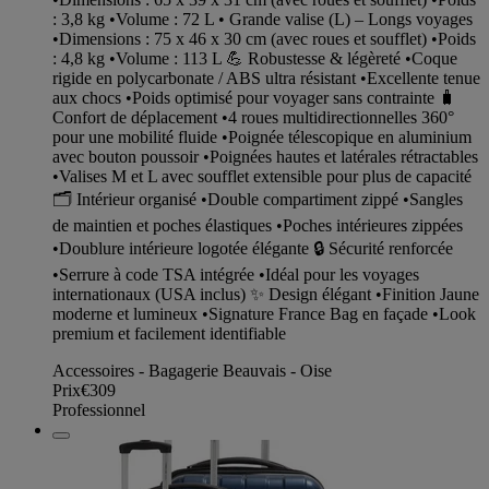
: 3,8 kg •Volume : 72 L • Grande valise (L) – Longs voyages
•Dimensions : 75 x 46 x 30 cm (avec roues et soufflet) •Poids
: 4,8 kg •Volume : 113 L 💪 Robustesse & légèreté •Coque
rigide en polycarbonate / ABS ultra résistant •Excellente tenue
aux chocs •Poids optimisé pour voyager sans contrainte 🧳
Confort de déplacement •4 roues multidirectionnelles 360°
pour une mobilité fluide •Poignée télescopique en aluminium
avec bouton poussoir •Poignées hautes et latérales rétractables
•Valises M et L avec soufflet extensible pour plus de capacité
🗂️ Intérieur organisé •Double compartiment zippé •Sangles
de maintien et poches élastiques •Poches intérieures zippées
•Doublure intérieure logotée élégante 🔒 Sécurité renforcée
•Serrure à code TSA intégrée •Idéal pour les voyages
internationaux (USA inclus) ✨ Design élégant •Finition Jaune
moderne et lumineux •Signature France Bag en façade •Look
premium et facilement identifiable
Accessoires - Bagagerie Beauvais - Oise
Prix
€309
Professionnel