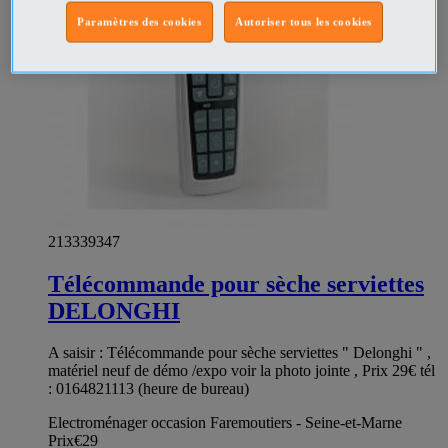
Paramètres des cookies
Autoriser tous les cookies
213339347
Télécommande pour sèche serviettes
DELONGHI
A saisir : Télécommande pour sèche serviettes " Delonghi " ,
matériel neuf de démo /expo voir la photo jointe , Prix 29€ tél
: 0164821113 (heure de bureau)
Electroménager occasion Faremoutiers - Seine-et-Marne
Prix
€29