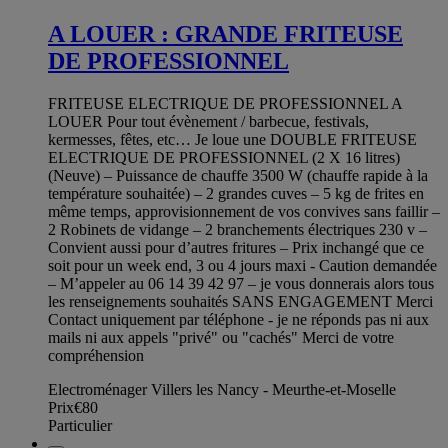
A LOUER : GRANDE FRITEUSE
DE PROFESSIONNEL
FRITEUSE ELECTRIQUE DE PROFESSIONNEL A
LOUER Pour tout évènement / barbecue, festivals,
kermesses, fêtes, etc… Je loue une DOUBLE FRITEUSE
ELECTRIQUE DE PROFESSIONNEL (2 X 16 litres)
(Neuve) – Puissance de chauffe 3500 W (chauffe rapide à la
température souhaitée) – 2 grandes cuves – 5 kg de frites en
même temps, approvisionnement de vos convives sans faillir –
2 Robinets de vidange – 2 branchements électriques 230 v –
Convient aussi pour d’autres fritures – Prix inchangé que ce
soit pour un week end, 3 ou 4 jours maxi - Caution demandée
– M’appeler au 06 14 39 42 97 – je vous donnerais alors tous
les renseignements souhaités SANS ENGAGEMENT Merci
Contact uniquement par téléphone - je ne réponds pas ni aux
mails ni aux appels "privé" ou "cachés" Merci de votre
compréhension
Electroménager Villers les Nancy - Meurthe-et-Moselle
Prix
€80
Particulier