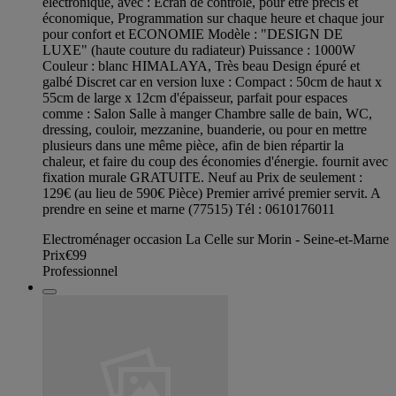
électronique, avec : Ecran de contrôle, pour être précis et
économique, Programmation sur chaque heure et chaque jour
pour confort et ECONOMIE Modèle : "DESIGN DE
LUXE" (haute couture du radiateur) Puissance : 1000W
Couleur : blanc HIMALAYA, Très beau Design épuré et
galbé Discret car en version luxe : Compact : 50cm de haut x
55cm de large x 12cm d'épaisseur, parfait pour espaces
comme : Salon Salle à manger Chambre salle de bain, WC,
dressing, couloir, mezzanine, buanderie, ou pour en mettre
plusieurs dans une même pièce, afin de bien répartir la
chaleur, et faire du coup des économies d'énergie. fournit avec
fixation murale GRATUITE. Neuf au Prix de seulement :
129€ (au lieu de 590€ Pièce) Premier arrivé premier servit. A
prendre en seine et marne (77515) Tél : 0610176011
Electroménager occasion La Celle sur Morin - Seine-et-Marne
Prix
€99
Professionnel