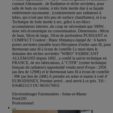
costaud Allemande , de Radiateur et sèche serviettes, pour
salle de bain ou cuisine, à très forte inertie due à sa façade
entièrement rayonnante , (contrairement aux radiateurs à
tubes, qui n'ont que très peu de surface chauffantes), et à sa
Technique de forte inertie à sec, grâce à ses blocs
accumulateurs internes ,du coup ne nécessitant que 500W,
donc très économique en consommation. Dimensions : 80cm
de haut, 50cm de large, 19cm de profondeur PUISSANT et
COMPACT Couleur : Blanc Himalaya équipé de : 6 barres
portes serviettes (modèle luxe) Récepteur d'ordre sans fil, pour
thermostat sans fil à écran de contrôle Le must dans le
domaine des sèches serviettes "WIBO" FABRICANT
ALLEMAND depuis 1892 , a confié la suivie technique en
FRANCE, de ses fabrications, à "CTFR" (centre technique
français du radiateur) opportunité vendu neuf d'expo : 295€
(au lieu de 1290€) et le thermostat sans fil à écran de contrôle
: 99€ (au lieu de 240€) A prendre en seine et marne à coté d'
EURODISNEY, Premier arrivé , seul servit à ce prix. Tél :
0164821113 OU 0610176011
Electroménager Faremoutiers - Seine-et-Marne
Prix
€295
Professionnel