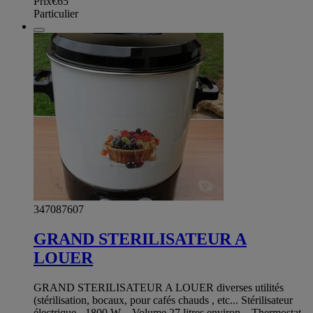
Prix
€65
Particulier
347087607
GRAND STERILISATEUR A
LOUER
GRAND STERILISATEUR A LOUER diverses utilités
(stérilisation, bocaux, pour cafés chauds , etc... Stérilisateur
électrique - 1800 W – Volume 27 litres environ – Thermostat