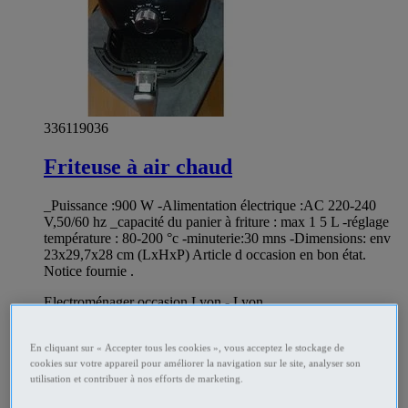
336119036
Friteuse à air chaud
_Puissance :900 W -Alimentation électrique :AC 220-240
V,50/60 hz _capacité du panier à friture : max 1 5 L -réglage
température : 80-200 °c -minuterie:30 mns -Dimensions: env
23x29,7x28 cm (LxHxP) Article d occasion en bon état.
Notice fournie .
Electroménager occasion Lyon - Lyon
Prix
€25
Particulier
En cliquant sur « Accepter tous les cookies », vous acceptez le stockage de
cookies sur votre appareil pour améliorer la navigation sur le site, analyser son
utilisation et contribuer à nos efforts de marketing.