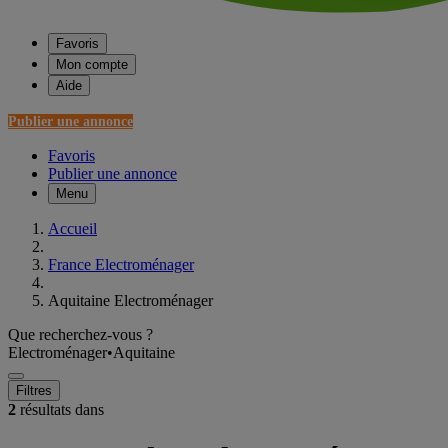
Favoris
Mon compte
Aide
Publier une annonce
Favoris
Publier une annonce
Menu
Accueil
France Electroménager
Aquitaine Electroménager
Que recherchez-vous ?
Electroménager
•
Aquitaine
Filtres
2
résultats dans