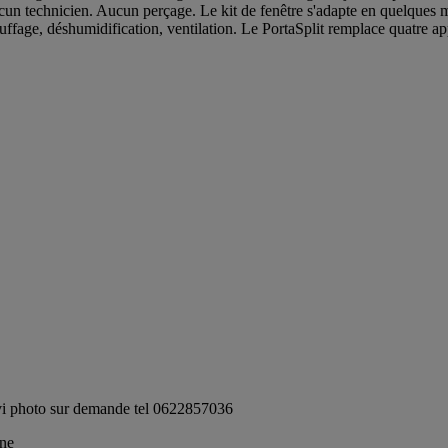
ucun technicien. Aucun perçage. Le kit de fenêtre s'adapte en quelques mi
hauffage, déshumidification, ventilation. Le PortaSplit remplace quatre ap
rvi photo sur demande tel 0622857036
nne