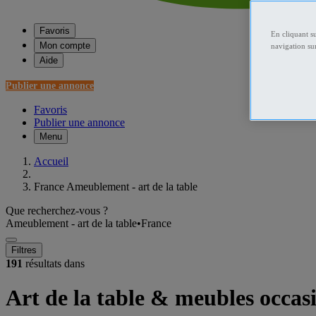
Favoris
En cliquant s
Mon compte
navigation sur
Aide
Publier une annonce
Favoris
Publier une annonce
Menu
Accueil
France Ameublement - art de la table
Que recherchez-vous ?
Ameublement - art de la table
•
France
Filtres
191
résultats dans
Art de la table & meubles occas