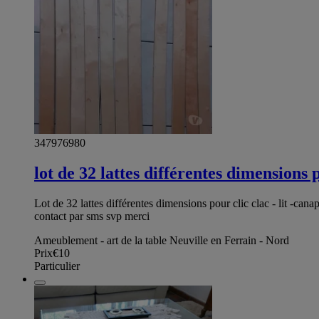
347976980
lot de 32 lattes différentes dimensions p
Lot de 32 lattes différentes dimensions pour clic clac - lit -c
contact par sms svp merci
Ameublement - art de la table Neuville en Ferrain - Nord
Prix
€10
Particulier