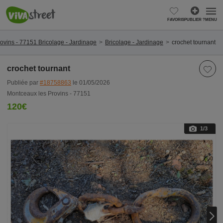
FAVORIS
PUBLIER ?
MENU
ovins - 77151 Bricolage - Jardinage
Bricolage - Jardinage
crochet tournant
crochet tournant
Publiée par
#18758863
le 01/05/2026
Montceaux les Provins - 77151
120€
1
/3