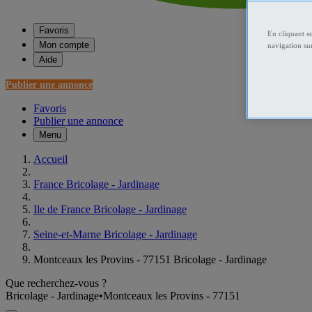
Favoris
En cliquant s
Mon compte
navigation sur
Aide
Publier une annonce
Favoris
Publier une annonce
Menu
Accueil
France Bricolage - Jardinage
Ile de France Bricolage - Jardinage
Seine-et-Marne Bricolage - Jardinage
Montceaux les Provins - 77151 Bricolage - Jardinage
Que recherchez-vous ?
Bricolage - Jardinage
•
Montceaux les Provins - 77151