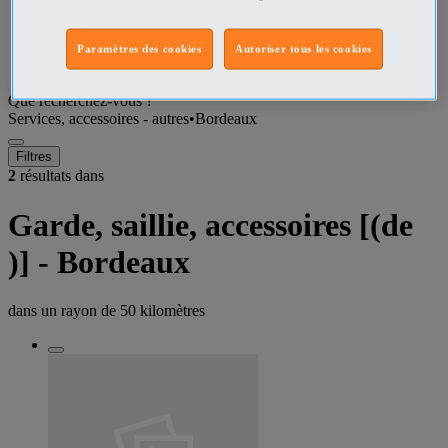
Gironde Services, accessoires - autres
Paramètres des cookies
Autoriser tous les cookies
Bordeaux Services, accessoires - autres
Que recherchez-vous ?
Services, accessoires - autres
•
Bordeaux
Filtres
2
résultats dans
Garde, saillie, accessoires [(de
)] - Bordeaux
dans un rayon de
50 kilomètres