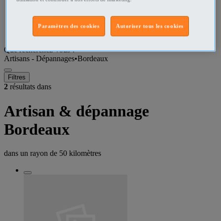
Gironde Artisans - Dépannages
Paramètres des cookies
Autoriser tous les cookies
Bordeaux Artisans - Dépannages
Que recherchez-vous ?
Artisans - Dépannages
•
Bordeaux
Filtres
2
résultats dans
Artisan & dépannage
Bordeaux
dans un rayon de
50 kilomètres