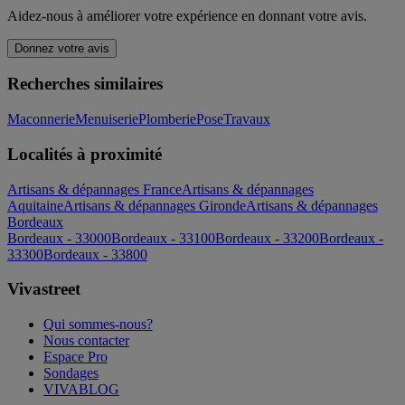
Aidez-nous à améliorer votre expérience en donnant votre avis.
Donnez votre avis
Recherches similaires
Maconnerie
Menuiserie
Plomberie
Pose
Travaux
Localités à proximité
Artisans & dépannages France
Artisans & dépannages
Aquitaine
Artisans & dépannages Gironde
Artisans & dépannages
Bordeaux
Bordeaux - 33000
Bordeaux - 33100
Bordeaux - 33200
Bordeaux -
33300
Bordeaux - 33800
Vivastreet
Qui sommes-nous?
Nous contacter
Espace Pro
Sondages
VIVABLOG