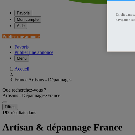
Favoris
En cliquant s
Mon compte
navigation sur
Aide
Publier une annonce
Favoris
Publier une annonce
Menu
Accueil
France Artisans - Dépannages
Que recherchez-vous ?
Artisans - Dépannages
•
France
Filtres
192
résultats dans
Artisan & dépannage France