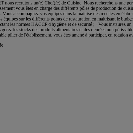
ecrutons un(e) Chef(fe) de Cuisine. Nous recherchons une personn
lissement vous êtes en charge des différents pôles de production de cuisin
- Vous accompagnez vos équipes dans la maitrise des recettes en élaborant
équipes sur les différents points de restauration en maitrisant le budget
ctant les normes HACCP d'hygiène et de sécurité ; - Vous instaurez un cl
us gérez les stocks des produits alimentaires et des denrées non périssa
e pilier de l'établissement, vous êtes amené à participer, en rotation a
de