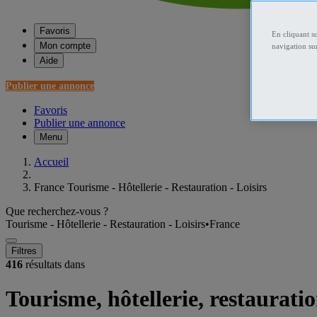
Favoris
En cliquant s
Mon compte
navigation sur
Aide
Publier une annonce
Favoris
Publier une annonce
Menu
Accueil
France Tourisme - Hôtellerie - Restauration - Loisirs
Que recherchez-vous ?
Tourisme - Hôtellerie - Restauration - Loisirs
•
France
Filtres
416
résultats dans
Tourisme, hôtellerie, restaurati