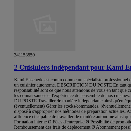
341153550
2 Cuisiniers indépendant pour Kami E
Kami Enschede est connu comme un spécialiste professionnel et
un cuisinier autonome. DESCRIPTION DU POSTE En tant que cuisi
responsabilité sont ce que nous attendons de vous en tant que cu
les connaissances et l'expérience de l'ensemble de nos cuisin
DU POSTE Travailler de manière indépendante ainsi qu'en équipe, 
(éventuellement) Gérer les stocks/commandes. (éventuellement
disposé à s'approprier nos méthodes de préparation actuelles, Ax
affluence et capable de travailler de manière autonome ainsi qu
Formation interne Ø Fêtes d'entreprise Ø Possibilité de promot
Remboursement des frais de déplacement Ø Abonnement possible