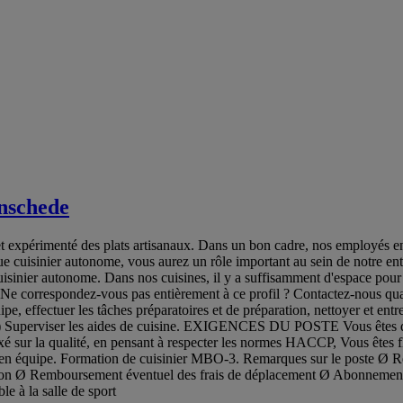
nschede
 expérimenté des plats artisanaux. Dans un bon cadre, nos employés en
nier autonome, vous aurez un rôle important au sein de notre entrepri
isinier autonome. Dans nos cuisines, il y a suffisamment d'espace pour 
es. Ne correspondez-vous pas entièrement à ce profil ? Contactez-nous
effectuer les tâches préparatoires et de préparation, nettoyer et entrete
) Superviser les aides de cuisine. EXIGENCES DU POSTE Vous êtes disp
é sur la qualité, en pensant à respecter les normes HACCP, Vous êtes fle
'en équipe. Formation de cuisinier MBO-3. Remarques sur le poste Ø Repa
ion Ø Remboursement éventuel des frais de déplacement Ø Abonnement po
 à la salle de sport