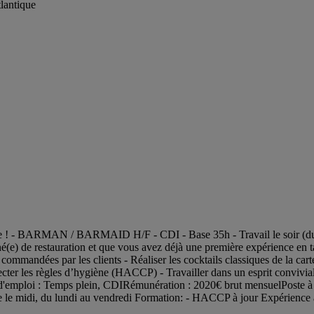
tlantique
ute ! - BARMAN / BARMAID H/F - CDI - Base 35h - Travail le soir (du j
nné(e) de restauration et que vous avez déjà une première expérience en t
s commandées par les clients - Réaliser les cocktails classiques de la c
ter les règles d’hygiène (HACCP) - Travailler dans un esprit convivial e
e d'emploi : Temps plein, CDIRémunération : 2020€ brut mensuelPoste à
vice le midi, du lundi au vendredi Formation: - HACCP à jour Expérienc