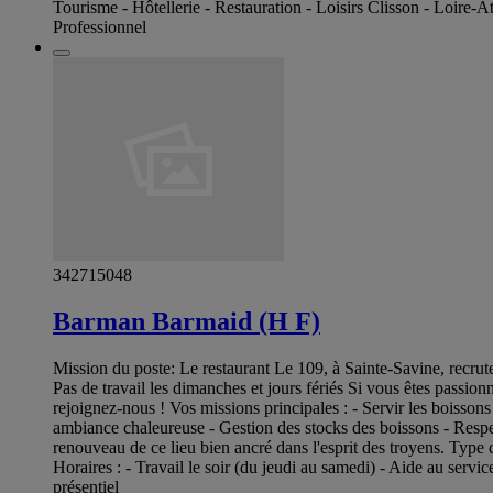
Tourisme - Hôtellerie - Restauration - Loisirs Clisson - Loire-A
Professionnel
342715048
Barman Barmaid (H F)
Mission du poste: Le restaurant Le 109, à Sainte-Savine, recr
Pas de travail les dimanches et jours fériés Si vous êtes passio
rejoignez-nous ! Vos missions principales : - Servir les boisson
ambiance chaleureuse - Gestion des stocks des boissons - Respec
renouveau de ce lieu bien ancré dans l'esprit des troyens. Typ
Horaires : - Travail le soir (du jeudi au samedi) - Aide au ser
présentiel