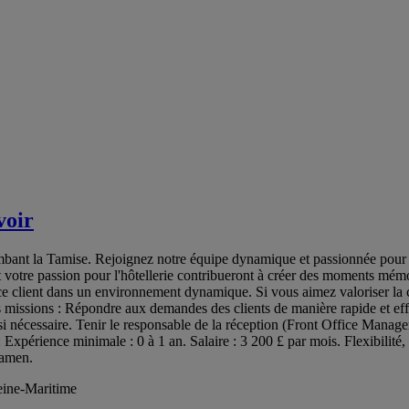
voir
bant la Tamise. Rejoignez notre équipe dynamique et passionnée pour ve
t votre passion pour l'hôtellerie contribueront à créer des moments mém
e client dans un environnement dynamique. Si vous aimez valoriser la c
es missions : Répondre aux demandes des clients de manière rapide et eff
t si nécessaire. Tenir le responsable de la réception (Front Office Manage
 : Expérience minimale : 0 à 1 an. Salaire : 3 200 £ par mois. Flexibilité
xamen.
Seine-Maritime