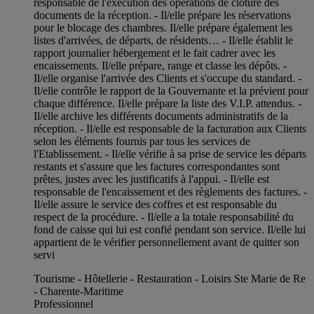
responsable de l'exécution des opérations de clôture des
documents de la réception. - Il/elle prépare les réservations
pour le blocage des chambres. Il/elle prépare également les
listes d'arrivées, de départs, de résidents… - Il/elle établit le
rapport journalier hébergement et le fait cadrer avec les
encaissements. Il/elle prépare, range et classe les dépôts. -
Il/elle organise l'arrivée des Clients et s'occupe du standard. -
Il/elle contrôle le rapport de la Gouvernante et la prévient pour
chaque différence. Il/elle prépare la liste des V.I.P. attendus. -
Il/elle archive les différents documents administratifs de la
réception. - Il/elle est responsable de la facturation aux Clients
selon les éléments fournis par tous les services de
l'Etablissement. - Il/elle vérifie à sa prise de service les départs
restants et s'assure que les factures correspondantes sont
prêtes, justes avec les justificatifs à l'appui. - Il/elle est
responsable de l'encaissement et des règlements des factures. -
Il/elle assure le service des coffres et est responsable du
respect de la procédure. - Il/elle a la totale responsabilité du
fond de caisse qui lui est confié pendant son service. Il/elle lui
appartient de le vérifier personnellement avant de quitter son
servi
Tourisme - Hôtellerie - Restauration - Loisirs Ste Marie de Re
- Charente-Maritime
Professionnel