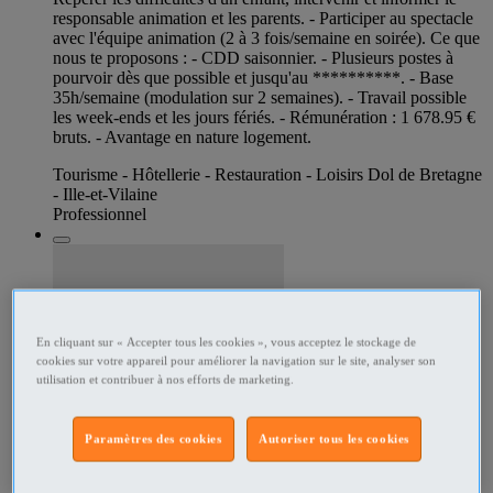
responsable animation et les parents. - Participer au spectacle
avec l'équipe animation (2 à 3 fois/semaine en soirée). Ce que
nous te proposons : - CDD saisonnier. - Plusieurs postes à
pourvoir dès que possible et jusqu'au **********. - Base
35h/semaine (modulation sur 2 semaines). - Travail possible
les week-ends et les jours fériés. - Rémunération : 1 678.95 €
bruts. - Avantage en nature logement.
Tourisme - Hôtellerie - Restauration - Loisirs Dol de Bretagne
- Ille-et-Vilaine
Professionnel
En cliquant sur « Accepter tous les cookies », vous acceptez le stockage de
cookies sur votre appareil pour améliorer la navigation sur le site, analyser son
utilisation et contribuer à nos efforts de marketing.
Paramètres des cookies
Autoriser tous les cookies
285697111