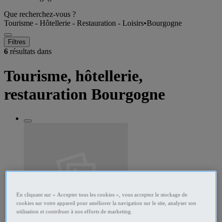
Que recherchez-vous ?
Tourisme - Hôtellerie - Restauration - Loisirs
•
Bourgogne
Filtres
6
résultats dans
Tourisme, hôtellerie,
restauration Bourgogne
En cliquant sur « Accepter tous les cookies », vous acceptez le stockage de
cookies sur votre appareil pour améliorer la navigation sur le site, analyser son
utilisation et contribuer à nos efforts de marketing.
285697503