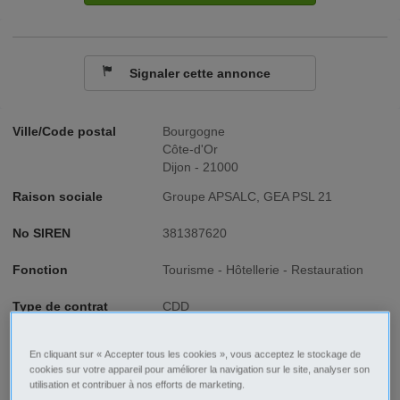
Signaler cette annonce
Ville/Code postal
Bourgogne
Côte-d'Or
Dijon - 21000
Raison sociale
Groupe APSALC, GEA PSL 21
No SIREN
381387620
Fonction
Tourisme - Hôtellerie - Restauration
Type de contrat
CDD
Type d'emploi
Temps partiel
En cliquant sur « Accepter tous les cookies », vous acceptez le stockage de
cookies sur votre appareil pour améliorer la navigation sur le site, analyser son
utilisation et contribuer à nos efforts de marketing.
Description