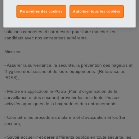
Une marque au service d'une intégration réussie dans l'emploi…
Paramètres des cookies
Autoriser tous les cookies
Le Groupe APSALC, votre partenaire emploi, apporte des
solutions concrètes et sur mesure pour faire matcher les
candidats avec nos entreprises adhérents.
Missions :
- Assurer la surveillance, la sécurité, la prévention des nageurs et
l'hygiène des bassins et de leurs équipements. (Référence au
POSS),
- Mettre en application le POSS (Plan d'organisation de la
surveillance et des secours) prévenir les accidents liés aux
activités aquatiques de la baignade et des entrainements,
- Connaitre les procédures d'alarme et d'évacuation et les 1er
secours,
- Savoir accueillir et gérer différents publics en toute sécurité, les