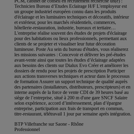
PCM, cabinet de conseil en recrutement recherche un(e) :
Technicien Bureau d’Etudes Eclairage H/F L'employeur est
un groupe industriel européen connu dans les produits
d'éclairage et les luminaires techniques et décoratifs, intérieur
et extérieur, pour les marchés résidentiels, commerces,
hôtellerie-restauration, industrie, bureaux et tertiaire…
L'entreprise réalise souvent des études de projets d'éclairage
pour des habitations ou lieux professionnels, permettant aux
clients de se projeter et visualiser leur futur décoration
lumineuse. Poste Au sein du bureau d'études, vous réaliserez
les missions suivantes : Concevoir et délivrer les pré‑études
avant‑vente ainsi que toutes les études d’éclairage adaptées
aux besoins des clients sur Dialux Evo Créer et améliorer les
dossiers de rendu pour les projets de prescription Participer
aux actions transverses techniques et acteur dans le processus
de formation Assurer un support technique de qualité auprès
des partenaires (installateurs, distributeurs, prescripteurs) et en
interne auprès de la force de vente CDI de 39 heures basé au
siège de l’entreprise, situé à 200 m d'une gare SNCF Salaire
selon expérience, accord d’intéressement, plan d’épargne
entreprise, participation aux frais de transport en commun,
titre‑restaurant, télétravail 1 jour par semaine après intégration.
BTP Villefranche sur Saone - Rhône
Professionnel