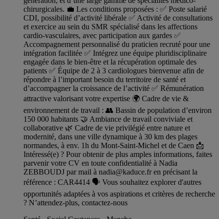
génération, et d’une large gamme de spécialités médico-
chirurgicales. 💼 Les conditions proposées : ✅ Poste salarié
CDI, possibilité d’activité libérale ✅ Activité de consultations
et exercice au sein du SMR spécialisé dans les affections
cardio-vasculaires, avec participation aux gardes ✅
Accompagnement personnalisé du praticien recruté pour une
intégration facilitée ✅ Intégrez une équipe pluridisciplinaire
engagée dans le bien-être et la récupération optimale des
patients ✅ Équipe de 2 à 3 cardiologues bienvenue afin de
répondre à l’important besoin du territoire de santé et
d’accompagner la croissance de l’activité ✅ Rémunération
attractive valorisant votre expertise 🌍 Cadre de vie &
environnement de travail : 👥 Bassin de population d’environ
150 000 habitants 🤝 Ambiance de travail conviviale et
collaborative 🌿 Cadre de vie privilégié entre nature et
modernité, dans une ville dynamique à 30 km des plages
normandes, à env. 1h du Mont-Saint-Michel et de Caen 📩
Intéressé(e) ? Pour obtenir de plus amples informations, faites
parvenir votre CV en toute confidentialité à Nadia
ZEBBOUDJ par mail à
nadia@kaduce.fr
en précisant la
référence : CAR4414 🗣️ Vous souhaitez explorer d'autres
opportunités adaptées à vos aspirations et critères de recherche
? N’attendez-plus, contactez-nous