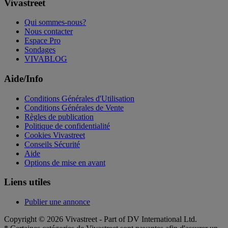
Vivastreet
Qui sommes-nous?
Nous contacter
Espace Pro
Sondages
VIVABLOG
Aide/Info
Conditions Générales d'Utilisation
Conditions Générales de Vente
Règles de publication
Politique de confidentialité
Cookies Vivastreet
Conseils Sécurité
Aide
Options de mise en avant
Liens utiles
Publier une annonce
Copyright © 2026 Vivastreet - Part of DV International Ltd.