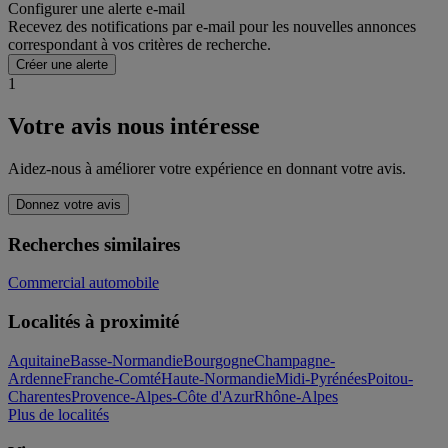
Configurer une alerte e-mail
Recevez des notifications par e-mail pour les nouvelles annonces
correspondant à vos critères de recherche.
Créer une alerte
1
Votre avis nous intéresse
Aidez-nous à améliorer votre expérience en donnant votre avis.
Donnez votre avis
Recherches similaires
Commercial automobile
Localités à proximité
Aquitaine
Basse-Normandie
Bourgogne
Champagne-
Ardenne
Franche-Comté
Haute-Normandie
Midi-Pyrénées
Poitou-
Charentes
Provence-Alpes-Côte d'Azur
Rhône-Alpes
Plus de localités