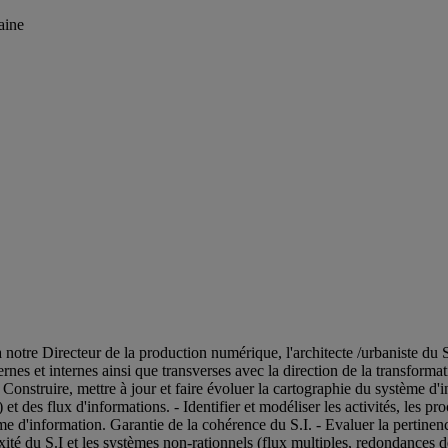
aine
 notre Directeur de la production numérique, l'architecte /urbaniste du 
ternes et internes ainsi que transverses avec la direction de la transform
onstruire, mettre à jour et faire évoluer la cartographie du système d'inf
et des flux d'informations. - Identifier et modéliser les activités, les pro
e d'information. Garantie de la cohérence du S.I. - Evaluer la pertinence
ité du S.I et les systèmes non-rationnels (flux multiples, redondances de