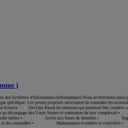
emme )
aine des Systèmes d'Information (Informatique) Nous recherchons un(e
ogie spécifique. Les postes proposés nécessitent de connaître les techn
Science · DevOps Parmi les missions qui pourront être confi
on au découpage des Users Stories et estimation de leur c
couche métier • Accès aux bases de données • Implém
t et des anomalies • Maintenance évolutive et correct