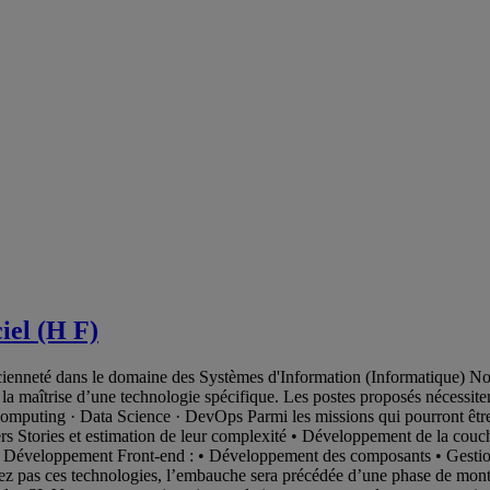
iel (H F)
ncienneté dans le domaine des Systèmes d'Information (Informatique) 
 maîtrise d’une technologie spécifique. Les postes proposés nécessite
 computing · Data Science · DevOps Parmi les missions qui pourront êt
sers Stories et estimation de leur complexité • Développement de la co
s Développement Front-end : • Développement des composants • Gestion 
sez pas ces technologies, l’embauche sera précédée d’une phase de mont