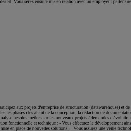
es SI. Vous serez ensuite mis en relation avec un employeur partenaire
rticipez aux projets d'entreprise de structuration (datawarehouse) et de 
outes les phases clés allant de la conception, la rédaction de documenta
analyse besoins métiers sur les nouveaux projets / demandes d'évolutions 
ion fonctionnelle et technique ; - Vous effectuez le développement ainsi 
a mise en place de nouvelles solutions ; - Vous assurez une veille techno