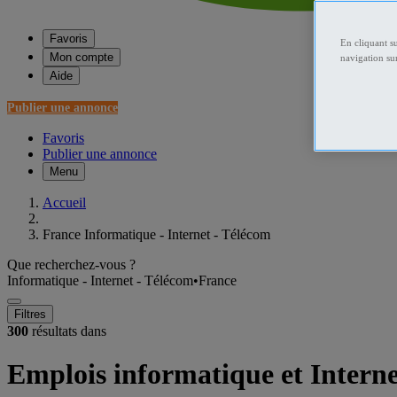
Favoris
En cliquant s
Mon compte
navigation sur
Aide
Publier une annonce
Favoris
Publier une annonce
Menu
Accueil
France Informatique - Internet - Télécom
Que recherchez-vous ?
Informatique - Internet - Télécom
•
France
Filtres
300
résultats dans
Emplois informatique et Intern