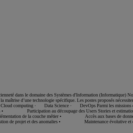
ncienneté dans le domaine des Systèmes d'Information (Informatique) 
 maîtrise d’une technologie spécifique. Les postes proposés nécessite
Cloud computing · Data Science · DevOps Parmi les missions qui p
 • Participation au découpage des Users Stories et estima
n de la couche métier • Accès aux bases de données •
projet et des anomalies • Maintenance évolutive e