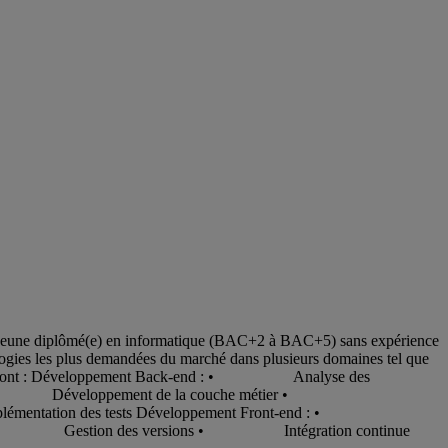
) jeune diplômé(e) en informatique (BAC+2 à BAC+5) sans expérience
ologies les plus demandées du marché dans plusieurs domaines tel que
ées sont : Développement Back-end : • Analyse des
omplexité • Développement de la couche métier •
entation des tests Développement Front-end : •
ive • Gestion des versions • Intégration continue