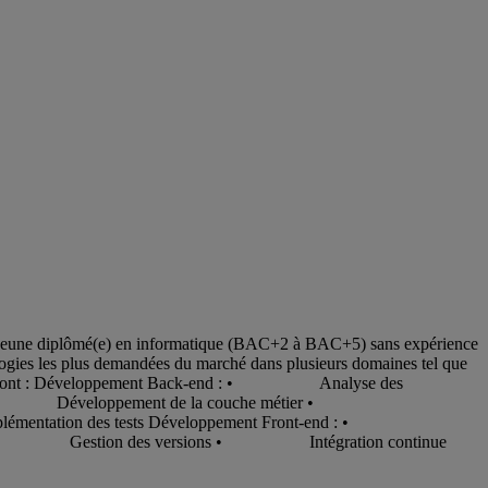
) jeune diplômé(e) en informatique (BAC+2 à BAC+5) sans expérience
ologies les plus demandées du marché dans plusieurs domaines tel que
ées sont : Développement Back-end : • Analyse des
omplexité • Développement de la couche métier •
entation des tests Développement Front-end : •
ive • Gestion des versions • Intégration continue