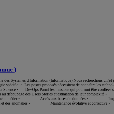
emme )
aine des Systèmes d'Information (Informatique) Nous recherchons un(e
ogie spécifique. Les postes proposés nécessitent de connaître les techn
Science · DevOps Parmi les missions qui pourront être confi
on au découpage des Users Stories et estimation de leur c
couche métier • Accès aux bases de données • Implém
t et des anomalies • Maintenance évolutive et correct