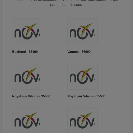
portent haut le souc...
Becherel - 35190
Vannes - 56000
Noyal sur Vilaine - 35530
Noyal sur Vilaine - 35530