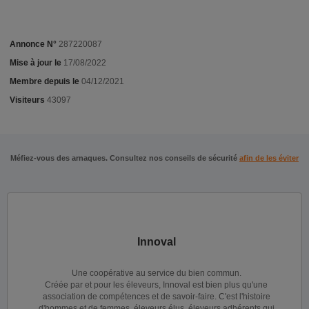
Annonce N°
287220087
Mise à jour le
17/08/2022
Membre depuis le
04/12/2021
Visiteurs
43097
Méfiez-vous des arnaques. Consultez nos conseils de sécurité
afin de les éviter
Innoval
Une coopérative au service du bien commun.
Créée par et pour les éleveurs, Innoval est bien plus qu'une
association de compétences et de savoir-faire. C'est l'histoire
d'hommes et de femmes, éleveurs élus, éleveurs adhérents qui