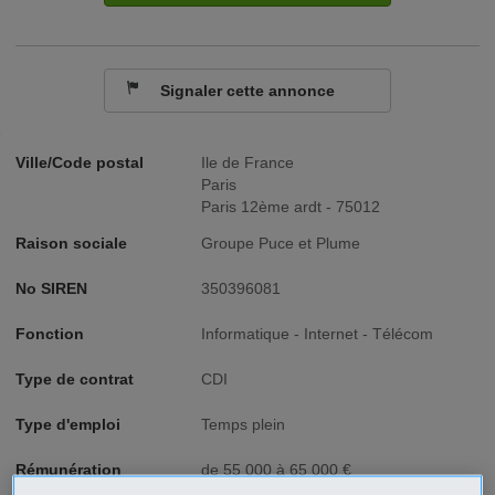
Signaler cette annonce
Ville/Code postal
Ile de France
Paris
Paris 12ème ardt - 75012
Raison sociale
Groupe Puce et Plume
No SIREN
350396081
Fonction
Informatique - Internet - Télécom
Type de contrat
CDI
Type d'emploi
Temps plein
Rémunération
de 55 000 à 65 000 €