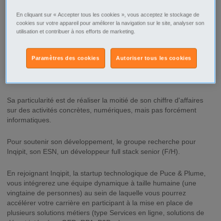
En cliquant sur « Accepter tous les cookies », vous acceptez le stockage de
Description
cookies sur votre appareil pour améliorer la navigation sur le site, analyser son
utilisation et contribuer à nos efforts de marketing.
Le groupe Puce & Plume est spécialiste dans la transformation
digitale de la donnée métier des entreprises depuis 33 ans. Le
groupe compte près de 150 collaborateurs répartis sur plusieurs
Paramètres des cookies
Autoriser tous les cookies
sites en France et réalise un chiffre d'affaires de plus de 10M€
avec une croissance de 40% / an.
Sa particularité est de réaliser la moitié de son chiffre d'affaires
sur des activités concrètes, numériques, mais pas forcément
informatiques.
Pour soutenir son développement, le groupe recherche pour
Inqipit, son ESN, un développeur full stack senior (F/H).
En rejoignant Inqipit, la startup technologique de Puce & Plume,
vous intégrerez une équipe dynamique à taille humaine (une
vingtaine de personnes) au sein de laquelle vous pourrez
accélérer votre carrière en participant à la mise en place de
plusieurs solutions métiers (type Services en ligne, solutions de