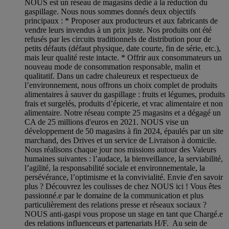
NOUS est un réseau de magasins dédié à la réduction du
gaspillage. Nous nous sommes donnés deux objectifs
principaux : * Proposer aux producteurs et aux fabricants de
vendre leurs invendus à un prix juste. Nos produits ont été
refusés par les circuits traditionnels de distribution pour de
petits défauts (défaut physique, date courte, fin de série, etc.),
mais leur qualité reste intacte. * Offrir aux consommateurs un
nouveau mode de consommation responsable, malin et
qualitatif. Dans un cadre chaleureux et respectueux de
l’environnement, nous offrons un choix complet de produits
alimentaires à sauver du gaspillage : fruits et légumes, produits
frais et surgelés, produits d’épicerie, et vrac alimentaire et non
alimentaire. Notre réseau compte 25 magasins et a dégagé un
CA de 25 millions d'euros en 2021. NOUS vise un
développement de 50 magasins à fin 2024, épaulés par un site
marchand, des Drives et un service de Livraison à domicile.
Nous réalisons chaque jour nos missions autour des Valeurs
humaines suivantes : l’audace, la bienveillance, la serviabilité,
l’agilité, la responsabilité sociale et environnementale, la
persévérance, l’optimisme et la convivialité. Envie d'en savoir
plus ? Découvrez les coulisses de chez NOUS ici ! Vous êtes
passionné.e par le domaine de la communication et plus
particulièrement des relations presse et réseaux sociaux ?
NOUS anti-gaspi vous propose un stage en tant que Chargé.e
des relations influenceurs et partenariats H/F. Au sein de