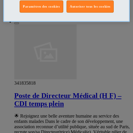
appel de présentation de 15 minutes.
Paramètres des cookies
Autoriser tous les cookies
Commercial - Vente Paris 1er ardt - Paris
Professionnel
341835818
Poste de Directeur Médical (H F) –
CDI temps plein
🌟 Rejoignez une belle aventure humaine au service des
enfants malades Dans le cadre de son développement, une
association reconnue d’utilité publique, située au sud de Paris,
recrute son/sa Directeur(trice) Médical(e). Véritable pilier de