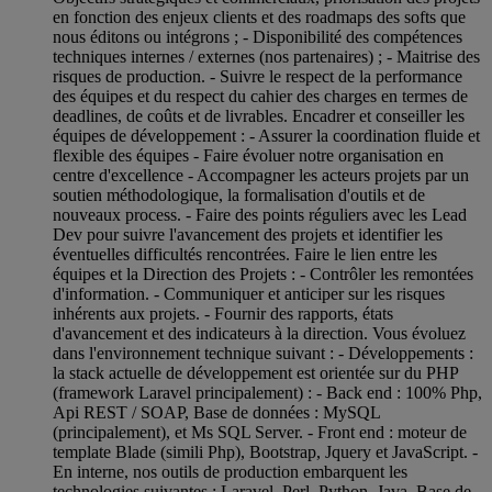
en fonction des enjeux clients et des roadmaps des softs que
nous éditons ou intégrons ; - Disponibilité des compétences
techniques internes / externes (nos partenaires) ; - Maitrise des
risques de production. - Suivre le respect de la performance
des équipes et du respect du cahier des charges en termes de
deadlines, de coûts et de livrables. Encadrer et conseiller les
équipes de développement : - Assurer la coordination fluide et
flexible des équipes - Faire évoluer notre organisation en
centre d'excellence - Accompagner les acteurs projets par un
soutien méthodologique, la formalisation d'outils et de
nouveaux process. - Faire des points réguliers avec les Lead
Dev pour suivre l'avancement des projets et identifier les
éventuelles difficultés rencontrées. Faire le lien entre les
équipes et la Direction des Projets : - Contrôler les remontées
d'information. - Communiquer et anticiper sur les risques
inhérents aux projets. - Fournir des rapports, états
d'avancement et des indicateurs à la direction. Vous évoluez
dans l'environnement technique suivant : - Développements :
la stack actuelle de développement est orientée sur du PHP
(framework Laravel principalement) : - Back end : 100% Php,
Api REST / SOAP, Base de données : MySQL
(principalement), et Ms SQL Server. - Front end : moteur de
template Blade (simili Php), Bootstrap, Jquery et JavaScript. -
En interne, nos outils de production embarquent les
technologies suivantes : Laravel, Perl, Python, Java. Base de