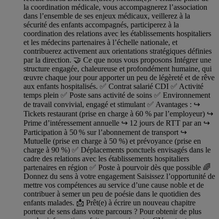
la coordination médicale, vous accompagnerez l’association
dans l’ensemble de ses enjeux médicaux, veillerez à la
sécurité des enfants accompagnés, participerez à la
coordination des relations avec les établissements hospitaliers
et les médecins partenaires à l’échelle nationale, et
contribuerez activement aux orientations stratégiques définies
par la direction. 🤝 Ce que nous vous proposons Intégrer une
structure engagée, chaleureuse et profondément humaine, qui
œuvre chaque jour pour apporter un peu de légèreté et de rêve
aux enfants hospitalisés. ✅ Contrat salarié CDI ✅ Activité
temps plein ✅ Poste sans activité de soins ✅ Environnement
de travail convivial, engagé et stimulant ✅ Avantages : ↪️
Tickets restaurant (prise en charge à 60 % par l’employeur) ↪️
Prime d’intéressement annuelle ↪️ 12 jours de RTT par an ↪️
Participation à 50 % sur l’abonnement de transport ↪️
Mutuelle (prise en charge à 50 %) et prévoyance (prise en
charge à 90 %) ✅ Déplacements ponctuels envisagés dans le
cadre des relations avec les établissements hospitaliers
partenaires en région ✅ Poste à pourvoir dès que possible 🌈
Donnez du sens à votre engagement Saisissez l’opportunité de
mettre vos compétences au service d’une cause noble et de
contribuer à semer un peu de poésie dans le quotidien des
enfants malades. 📩 Prêt(e) à écrire un nouveau chapitre
porteur de sens dans votre parcours ? Pour obtenir de plus