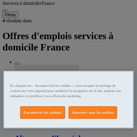
Services à domicile
•
France
Filtres
4
résultats dans
Offres d'emplois services à
domicile France
En cliquant sur « Accepter tous les cookies », vous acceptez le stockage de
cookies sur votre appareil pour améliorer la navigation sur le site, analyser son
utilisation et contribuer à nos efforts de marketing.
Paramètres des cookies
Autoriser tous les cookies
280152333