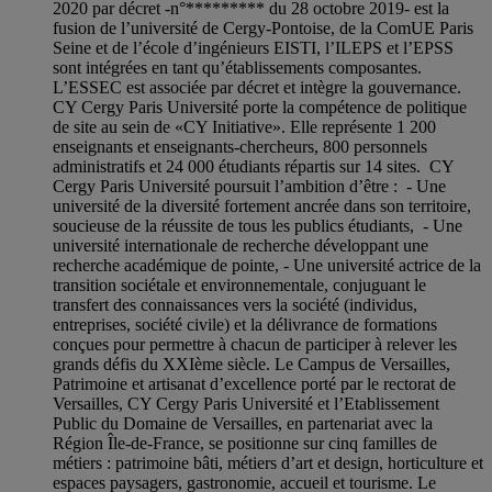
2020 par décret -n°********* du 28 octobre 2019- est la
fusion de l’université de Cergy-Pontoise, de la ComUE Paris
Seine et de l’école d’ingénieurs EISTI, l’ILEPS et l’EPSS
sont intégrées en tant qu’établissements composantes.
L’ESSEC est associée par décret et intègre la gouvernance.
CY Cergy Paris Université porte la compétence de politique
de site au sein de «CY Initiative». Elle représente 1 200
enseignants et enseignants-chercheurs, 800 personnels
administratifs et 24 000 étudiants répartis sur 14 sites. CY
Cergy Paris Université poursuit l’ambition d’être : - Une
université de la diversité fortement ancrée dans son territoire,
soucieuse de la réussite de tous les publics étudiants, - Une
université internationale de recherche développant une
recherche académique de pointe, - Une université actrice de la
transition sociétale et environnementale, conjuguant le
transfert des connaissances vers la société (individus,
entreprises, société civile) et la délivrance de formations
conçues pour permettre à chacun de participer à relever les
grands défis du XXIème siècle. Le Campus de Versailles,
Patrimoine et artisanat d’excellence porté par le rectorat de
Versailles, CY Cergy Paris Université et l’Etablissement
Public du Domaine de Versailles, en partenariat avec la
Région Île-de-France, se positionne sur cinq familles de
métiers : patrimoine bâti, métiers d’art et design, horticulture et
espaces paysagers, gastronomie, accueil et tourisme. Le