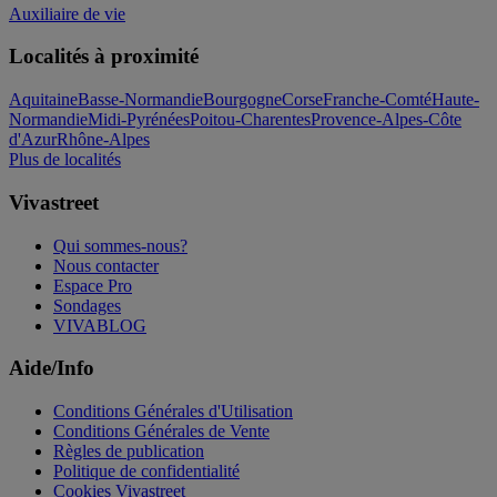
Auxiliaire de vie
Localités à proximité
Aquitaine
Basse-Normandie
Bourgogne
Corse
Franche-Comté
Haute-
Normandie
Midi-Pyrénées
Poitou-Charentes
Provence-Alpes-Côte
d'Azur
Rhône-Alpes
Plus de localités
Vivastreet
Qui sommes-nous?
Nous contacter
Espace Pro
Sondages
VIVABLOG
Aide/Info
Conditions Générales d'Utilisation
Conditions Générales de Vente
Règles de publication
Politique de confidentialité
Cookies Vivastreet