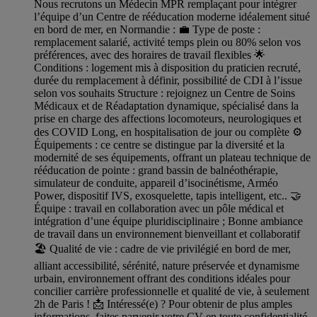
Nous recrutons un Médecin MPR remplaçant pour intégrer
l’équipe d’un Centre de rééducation moderne idéalement situé
en bord de mer, en Normandie : 💼 Type de poste :
remplacement salarié, activité temps plein ou 80% selon vos
préférences, avec des horaires de travail flexibles 🌟
Conditions : logement mis à disposition du praticien recruté,
durée du remplacement à définir, possibilité de CDI à l’issue
selon vos souhaits Structure : rejoignez un Centre de Soins
Médicaux et de Réadaptation dynamique, spécialisé dans la
prise en charge des affections locomoteurs, neurologiques et
des COVID Long, en hospitalisation de jour ou complète ⚙️
Équipements : ce centre se distingue par la diversité et la
modernité de ses équipements, offrant un plateau technique de
rééducation de pointe : grand bassin de balnéothérapie,
simulateur de conduite, appareil d’isocinétisme, Arméo
Power, dispositif IVS, exosquelette, tapis intelligent, etc.. 🤝
Équipe : travail en collaboration avec un pôle médical et
intégration d’une équipe pluridisciplinaire ; Bonne ambiance
de travail dans un environnement bienveillant et collaboratif
🏖️ Qualité de vie : cadre de vie privilégié en bord de mer,
alliant accessibilité, sérénité, nature préservée et dynamisme
urbain, environnement offrant des conditions idéales pour
concilier carrière professionnelle et qualité de vie, à seulement
2h de Paris ! 📩 Intéressé(e) ? Pour obtenir de plus amples
informations, faites parvenir votre CV en toute confidentialité