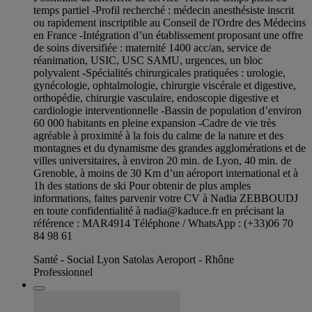
temps partiel -Profil recherché : médecin anesthésiste inscrit
ou rapidement inscriptible au Conseil de l'Ordre des Médecins
en France -Intégration d’un établissement proposant une offre
de soins diversifiée : maternité 1400 acc/an, service de
réanimation, USIC, USC SAMU, urgences, un bloc
polyvalent -Spécialités chirurgicales pratiquées : urologie,
gynécologie, ophtalmologie, chirurgie viscérale et digestive,
orthopédie, chirurgie vasculaire, endoscopie digestive et
cardiologie interventionnelle -Bassin de population d’environ
60 000 habitants en pleine expansion -Cadre de vie très
agréable à proximité à la fois du calme de la nature et des
montagnes et du dynamisme des grandes agglomérations et de
villes universitaires, à environ 20 min. de Lyon, 40 min. de
Grenoble, à moins de 30 Km d’un aéroport international et à
1h des stations de ski Pour obtenir de plus amples
informations, faites parvenir votre CV à Nadia ZEBBOUDJ
en toute confidentialité à
nadia@kaduce.fr
en précisant la
référence : MAR4914 Téléphone / WhatsApp : (+33)06 70
84 98 61
Santé - Social Lyon Satolas Aeroport - Rhône
Professionnel