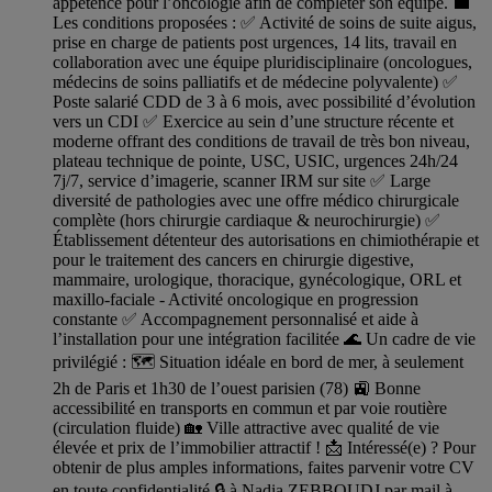
appétence pour l’oncologie afin de compléter son équipe. 💼
Les conditions proposées : ✅ Activité de soins de suite aigus,
prise en charge de patients post urgences, 14 lits, travail en
collaboration avec une équipe pluridisciplinaire (oncologues,
médecins de soins palliatifs et de médecine polyvalente) ✅
Poste salarié CDD de 3 à 6 mois, avec possibilité d’évolution
vers un CDI ✅ Exercice au sein d’une structure récente et
moderne offrant des conditions de travail de très bon niveau,
plateau technique de pointe, USC, USIC, urgences 24h/24
7j/7, service d’imagerie, scanner IRM sur site ✅ Large
diversité de pathologies avec une offre médico chirurgicale
complète (hors chirurgie cardiaque & neurochirurgie) ✅
Établissement détenteur des autorisations en chimiothérapie et
pour le traitement des cancers en chirurgie digestive,
mammaire, urologique, thoracique, gynécologique, ORL et
maxillo-faciale - Activité oncologique en progression
constante ✅ Accompagnement personnalisé et aide à
l’installation pour une intégration facilitée 🌊 Un cadre de vie
privilégié : 🗺️ Situation idéale en bord de mer, à seulement
2h de Paris et 1h30 de l’ouest parisien (78) 🚉 Bonne
accessibilité en transports en commun et par voie routière
(circulation fluide) 🏡 Ville attractive avec qualité de vie
élevée et prix de l’immobilier attractif ! 📩 Intéressé(e) ? Pour
obtenir de plus amples informations, faites parvenir votre CV
en toute confidentialité 🔒 à Nadia ZEBBOUDJ par mail à