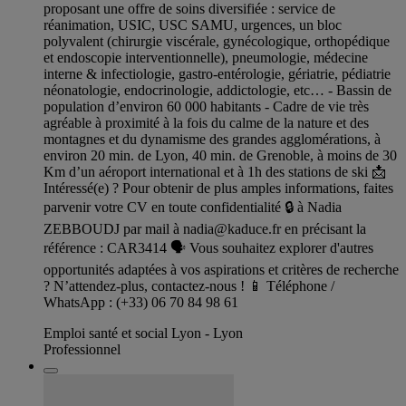
proposant une offre de soins diversifiée : service de
réanimation, USIC, USC SAMU, urgences, un bloc
polyvalent (chirurgie viscérale, gynécologique, orthopédique
et endoscopie interventionnelle), pneumologie, médecine
interne & infectiologie, gastro-entérologie, gériatrie, pédiatrie
néonatologie, endocrinologie, addictologie, etc… - Bassin de
population d’environ 60 000 habitants - Cadre de vie très
agréable à proximité à la fois du calme de la nature et des
montagnes et du dynamisme des grandes agglomérations, à
environ 20 min. de Lyon, 40 min. de Grenoble, à moins de 30
Km d’un aéroport international et à 1h des stations de ski 📩
Intéressé(e) ? Pour obtenir de plus amples informations, faites
parvenir votre CV en toute confidentialité 🔒 à Nadia
ZEBBOUDJ par mail à
nadia@kaduce.fr
en précisant la
référence : CAR3414 🗣️ Vous souhaitez explorer d'autres
opportunités adaptées à vos aspirations et critères de recherche
? N’attendez-plus, contactez-nous ! 📱 Téléphone /
WhatsApp : (+33) 06 70 84 98 61
Emploi santé et social Lyon - Lyon
Professionnel