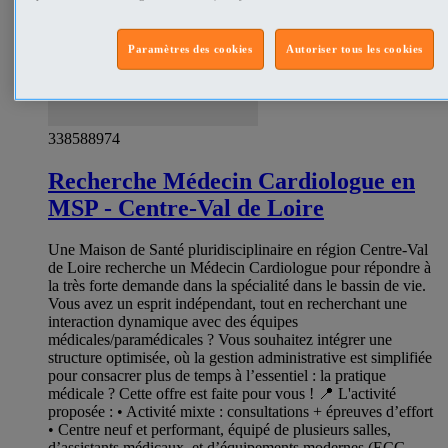
Paramètres des cookies
Autoriser tous les cookies
338588974
Recherche Médecin Cardiologue en
MSP - Centre-Val de Loire
Une Maison de Santé pluridisciplinaire en région Centre-Val
de Loire recherche un Médecin Cardiologue pour répondre à
la très forte demande dans la spécialité dans le bassin de vie.
Vous avez un esprit indépendant, tout en recherchant une
interaction dynamique avec des équipes
médicales/paramédicales ? Vous souhaitez intégrer une
structure optimisée, où la gestion administrative est simplifiée
pour consacrer plus de temps à l’essentiel : la pratique
médicale ? Cette offre est faite pour vous ! 📍 L'activité
proposée : • Activité mixte : consultations + épreuves d’effort
• Centre neuf et performant, équipé de plusieurs salles,
d’assistants médicaux, et d’équipements modernes (ECG,