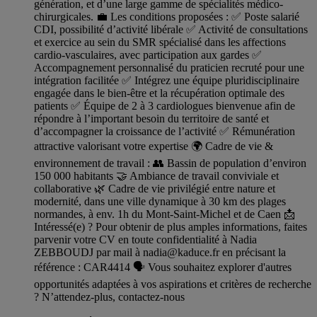
génération, et d’une large gamme de spécialités médico-
chirurgicales. 💼 Les conditions proposées : ✅ Poste salarié
CDI, possibilité d’activité libérale ✅ Activité de consultations
et exercice au sein du SMR spécialisé dans les affections
cardio-vasculaires, avec participation aux gardes ✅
Accompagnement personnalisé du praticien recruté pour une
intégration facilitée ✅ Intégrez une équipe pluridisciplinaire
engagée dans le bien-être et la récupération optimale des
patients ✅ Équipe de 2 à 3 cardiologues bienvenue afin de
répondre à l’important besoin du territoire de santé et
d’accompagner la croissance de l’activité ✅ Rémunération
attractive valorisant votre expertise 🌍 Cadre de vie &
environnement de travail : 👥 Bassin de population d’environ
150 000 habitants 🤝 Ambiance de travail conviviale et
collaborative 🌿 Cadre de vie privilégié entre nature et
modernité, dans une ville dynamique à 30 km des plages
normandes, à env. 1h du Mont-Saint-Michel et de Caen 📩
Intéressé(e) ? Pour obtenir de plus amples informations, faites
parvenir votre CV en toute confidentialité à Nadia
ZEBBOUDJ par mail à
nadia@kaduce.fr
en précisant la
référence : CAR4414 🗣️ Vous souhaitez explorer d'autres
opportunités adaptées à vos aspirations et critères de recherche
? N’attendez-plus, contactez-nous