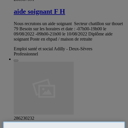
aide soignant F H
Nous recrutons un aide soignant ‍‍ Secteur chatillon sur thouet
79 Besoin sur les horaires et date : -07h00-19h00 le
09/08/2022 -09h00-21h00 le 10/08/2022 Diplôme aide
soignant Poste en ehpad / maison de retraite
Emploi santé et social Adilly - Deux-Sèvres
Professionnel
286230232