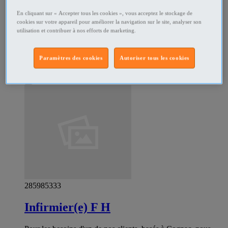
aide soignant F H
En cliquant sur « Accepter tous les cookies », vous acceptez le stockage de
cookies sur votre appareil pour améliorer la navigation sur le site, analyser son
Nous recrutons une aide soignante ‍⚕️‍⚕️ Secteur LA ROCHE-
utilisation et contribuer à nos efforts de marketing.
SUR-YON 85 Aide Soignant avec diplôme pour samedi,
dimanche, lundi, mercredi, jeudi, vendredi pour du 8h 20h.
Paramètres des cookies
Autoriser tous les cookies
Emploi santé et social Niort - Deux-Sèvres
Professionnel
285985333
Infirmier(e) F H