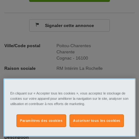
Signaler cette annonce
Ville/Code postal
Poitou-Charentes
Charente
Cognac - 16100
Raison sociale
RM Intérim La Rochelle
No SIREN
891440463
Fonction
Santé - Social
En cliquant sur « Accepter tous les cookies », vous acceptez le stockage de
cookies sur votre appareil pour améliorer la navigation sur le site, analyser son
utilisation et contribuer à nos efforts de marketing.
Type de contrat
Intérim
Type d'emploi
Temps plein
Paramètres des cookies
Autoriser tous les cookies
Description