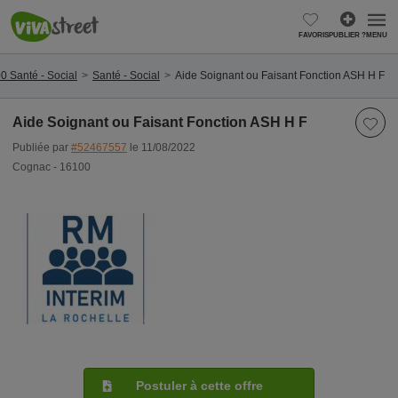
FAVORIS
PUBLIER ?
MENU
0 Santé - Social
Santé - Social
Aide Soignant ou Faisant Fonction ASH H F
Aide Soignant ou Faisant Fonction ASH H F
Publiée par
#52467557
le 11/08/2022
Cognac - 16100
Postuler à cette offre