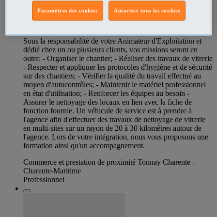
Paramètres des cookies
Autoriser tous les cookies
Laveur de vitre F H
Sous la responsabilité de votre Animateur d'Exploitation et
dédié chez un ou plusieurs clients, vos missions seront en
outre: - Organiser le chantier; - Réaliser des travaux de vitrerie
- Respecter et appliquer les protocoles d'hygiène et de sécurité
sur des chantiers; - Vérifier la qualité du travail effectué au
moyen d'autocontrôles; - Maintenir le matériel professionnel
en état d'utilisation; - Renforcer les équipes au besoin -
Assurer le nettoyage des locaux en lien avec la fiche de
fonction fournie. Un véhicule de service est à prendre à
l'agence afin d'effectuer des travaux de nettoyage de vitrerie
en multi-sites sur un rayon de 20 à 30 kilomètres autour de
l'agence. Lors de votre intégration, nous vous proposons une
formation ainsi qu'un accompagnement.
Commerce et prestation de proximité Tonnay Charente -
Charente-Maritime
Professionnel