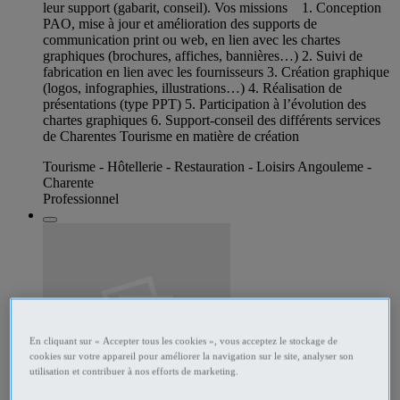
leur support (gabarit, conseil). Vos missions 1. Conception
PAO, mise à jour et amélioration des supports de
communication print ou web, en lien avec les chartes
graphiques (brochures, affiches, bannières…) 2. Suivi de
fabrication en lien avec les fournisseurs 3. Création graphique
(logos, infographies, illustrations…) 4. Réalisation de
présentations (type PPT) 5. Participation à l’évolution des
chartes graphiques 6. Support-conseil des différents services
de Charentes Tourisme en matière de création
Tourisme - Hôtellerie - Restauration - Loisirs Angouleme -
Charente
Professionnel
En cliquant sur « Accepter tous les cookies », vous acceptez le stockage de
cookies sur votre appareil pour améliorer la navigation sur le site, analyser son
utilisation et contribuer à nos efforts de marketing.
287220717