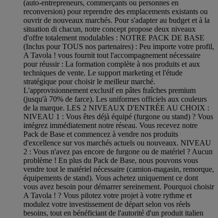
(auto-entrepreneurs, commerçants ou personnes en
reconversion) pour reprendre des emplacements existants ou
ouvrir de nouveaux marchés. Pour s'adapter au budget et à la
situation di chacun, notre concept propose deux niveaux
d'offre totalement modulables : NOTRE PACK DE BASE
(Inclus pour TOUS nos partenaires) : Peu importe votre profil,
A Tavola ! vous fournit tout l'accompagnement nécessaire
pour réussir : La formation complète à nos produits et aux
techniques de vente. Le support marketing et l'étude
stratégique pour choisir le meilleur marché.
L'approvisionnement exclusif en pâtes fraîches premium
(jusqu'à 70% de farce). Les uniformes officiels aux couleurs
de la marque. LES 2 NIVEAUX D'ENTRÉE AU CHOIX :
NIVEAU 1 : Vous êtes déjà équipé (furgone ou stand) ? Vous
intégrez immédiatement notre réseau. Vous recevez notre
Pack de Base et commencez à vendre nos produits
d'excellence sur vos marchés actuels ou nouveaux. NIVEAU
2 : Vous n'avez pas encore de furgone ou de matériel ? Aucun
problème ! En plus du Pack de Base, nous pouvons vous
vendre tout le matériel nécessaire (camion-magasin, remorque,
équipements de stand). Vous achetez uniquement ce dont
vous avez besoin pour démarrer sereinement. Pourquoi choisir
A Tavola ! ? Vous pilotez votre projet à votre rythme et
modulez votre investissement de départ selon vos réels
besoins, tout en bénéficiant de l'autorité d'un produit italien