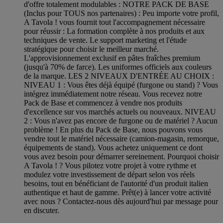
d'offre totalement modulables : NOTRE PACK DE BASE
(Inclus pour TOUS nos partenaires) : Peu importe votre profil,
A Tavola ! vous fournit tout l'accompagnement nécessaire
pour réussir : La formation complète à nos produits et aux
techniques de vente. Le support marketing et l'étude
stratégique pour choisir le meilleur marché.
L'approvisionnement exclusif en pâtes fraîches premium
(jusqu'à 70% de farce). Les uniformes officiels aux couleurs
de la marque. LES 2 NIVEAUX D'ENTRÉE AU CHOIX :
NIVEAU 1 : Vous êtes déjà équipé (furgone ou stand) ? Vous
intégrez immédiatement notre réseau. Vous recevez notre
Pack de Base et commencez à vendre nos produits
d'excellence sur vos marchés actuels ou nouveaux. NIVEAU
2 : Vous n'avez pas encore de furgone ou de matériel ? Aucun
problème ! En plus du Pack de Base, nous pouvons vous
vendre tout le matériel nécessaire (camion-magasin, remorque,
équipements de stand). Vous achetez uniquement ce dont
vous avez besoin pour démarrer sereinement. Pourquoi choisir
A Tavola ! ? Vous pilotez votre projet à votre rythme et
modulez votre investissement de départ selon vos réels
besoins, tout en bénéficiant de l'autorité d'un produit italien
authentique et haut de gamme. Prêt(e) à lancer votre activité
avec nous ? Contactez-nous dès aujourd'hui par message pour
en discuter.