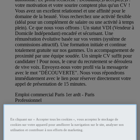
votre motivation et votre sourire comptent plus qu'un CV !
Vous avez un excellent relationnel et une affinité pour le
domaine de la beauté. Vous recherchez une activité flexible
(idéal pour un complément de salaire ou une activité à temps
plein). Ce que nous vous offrons : Un statut VDI (Vendeur à
Domicile Indépendant) encadré et sécurisant. Une
rémunération évolutive basée sur vos ventes (système de
commissions attractif). Une formation initiale et continue
totalement gratuite sur nos gammes. Un accompagnement de
proximité par une équipe soudée. Un simple CV suffit pour
candidater ! Pour nous, le cœur du recrutement se déroulera
de vive voix. Envoyez-nous votre profil via la messagerie
avec le mot "DÉCOUVERTE". Nous vous répondrons
immédiatement avec le lien pour réserver directement votre
appel de présentation de 15 minutes.
Emploi commercial Paris 1er ardt - Paris
Professionnel
En cliquant sur « Accepter tous les cookies », vous acceptez le stockage de
cookies sur votre appareil pour améliorer la navigation sur le site, analyser son
utilisation et contribuer à nos efforts de marketing.