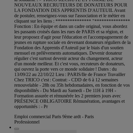
NOUVEAUX RECRUTEURS DE DONATEURS POUR
LA FONDATION DES APPRENTIS D'AUTEUIL Avant
de postuler, renseignez-vous sur l'association et le métier en
cliquant sur les liens : *************** "***************
Fonction : En équipe et dans un cadre original, vous abordez
les passants croisés dans les rues de PARIS et sa région, et
leur proposez d'agir pour l'éducation et l'accompagnement de
jeunes en rupture sociale en devenant donateurs réguliers de la
Fondation des Apprentis d'Auteuil par le biais d'un soutien
mensuel en prélèvements automatiques. Devenir donateur
régulier c'est surtout devenir acteur du changement, acteur
d'un monde meilleur. Et c'est vous, recruteurs de donateurs,
qui ouvrez la porte vers ce monde solidaire ! Dates : du
13/09/22 au 22/10/22 Lieu : PARIS/Ile de France Travailler
Chez TRICO c'est : Contrat: - CDD de 6 à 12 semaines
renouvelable - 28h ou 35h hebdomadaires, en fonction de vos
disponibilités - Du Mardi au Samedi - De 11H à 19H -
Formation assurée et rémunérée les 2 premiers jours avec
PRÉSENCE OBLIGATOIRE Rémunération, avantages et
opportunités : - Pr
Emploi commercial Paris 9ème ardt - Paris
Professionnel