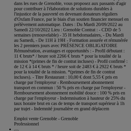
dans les rues de Grenoble, vous proposez aux passants d'agir
pour contribuer à l'élaboration de solutions durables à
l'injustice de la pauvreté en devenant donateurs réguliers
d'Oxfam France, par le biais d'un soutien financier mensuel en
prélèvement automatique. Dates : Du Mardi 20/09/2022 au
Samedi 22/10/2022 Lieu : Grenoble Contrat : - CDD de 5
semaines (renouvelable) - 35 H hebdomadaires, - Du Mardi
au Samedi, - De 11H à 19H - Formation assurée et rémunérée
les 2 premiers jours avec PRÉSENCE OBLIGATOIRE
Rémunération, avantages et opportunités : - Profil débutant :
11 € bruts* / heure soit 2266 € bruts * pour la totalité de la
mission *(primes de fin de contrat incluses) - Profil confirmé :
de 12 € à 14 € bruts * / heure soit de 2483 € à 2922 € bruts *
pour la totalité de la mission. *(primes de fin de contrat
incluses). - Titre Restaurant : 10,00 € dont 5,55 € pris en
charge par l'employeur - Remboursement abonnement
transport en commun : 50 % pris en charge par l'employeur -
Remboursement abonnement mobilité douce : 100 % pris en
charge par l'employeur - Indemnisation à hauteur de 25% du
taux horaire brut en cas de temps de transport supérieur à 1h
par trajet - Indemnité journalière en grand déplacem
Emploi vente Grenoble - Grenoble
Professionnel