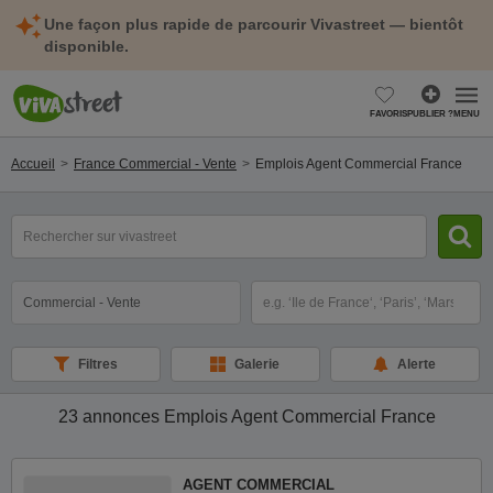
Une façon plus rapide de parcourir Vivastreet — bientôt
disponible.
FAVORIS
PUBLIER ?
MENU
Accueil
France Commercial - Vente
Emplois Agent Commercial France
mot(s)
clé(s)
Catégorie
Sélectionnez la localisation
Filtres
Galerie
Alerte
23 annonces
Emplois Agent Commercial France
AGENT COMMERCIAL