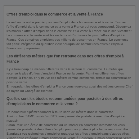
Offres d’emploi dans le commerce et la vente à France
La recherche est le premier pas vers l’emploi dans le commerce et la vente. Trouvez
l’offre d’emploi dans le commerce et la vente à France qui vous correspond. Découvrez
les milliers d’offres d’emploi dans le commerce et la vente à France sur le site Vivastreet.
Le commerce et la vente sont les secteurs où l'on trouve le plus d’offres d’emploi à
France. Ces domaines emploient des millions de personnes en France. Le commerce
fait partie intégrante du quotidien c’est pourquoi de nombreuses offres d’emploi à
France sont proposées.
Les différents métiers que l’on retrouve dans nos offres d’emploi à
France
Il y a beaucoup de métiers différents dans le secteur du commerce. Le métier qui
recense le plus d’offres d’emploi à France est la vente. Parmi les différentes offres
d’emploi à France, on y trouve des métiers comme commercial terrain ou commercial en
point de vente.
En regardant les offres d’emploi à France vous trouverez aussi des métiers comme Chef
de rayon ou Chargé de clientèle.
Quelles sont les études recommandées pour postuler à des offres
d’emploi dans le commerce et la vente ?
De nombreux diplômes forment à toute sorte de métiers dans le commerce.
Avoir un bac STMG, suivi d’un BTS vous permet de postuler à une offre d’emploi en
magasin.
Sinon, faire une école de commerce ou un Master en commerce international vous
permet de postuler à des offres d’emploi pour des postes à plus haute responsabilité.
Elargissez vos recherches d’emploi et regardez les offres d’emploi dans d’autres villes.
Visitez notre catégorie Emploi commercial, vente à Bordeaux, Emploi commercial, vente