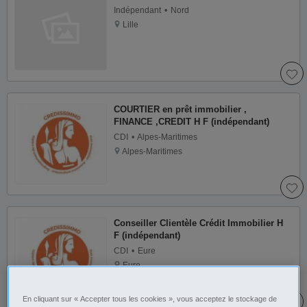
Indépendant
Nord
Lille
COURTIER en prêt immobilier ,
FINANCE ,CREDIT H F (indépendant)
CDI
Alpes-Maritimes
Alpes-Maritimes
Conseiller Clientèle Crédit Immobilier H
F (indépendant)
CDI
Eure
Eure
En cliquant sur « Accepter tous les cookies », vous acceptez le stockage de