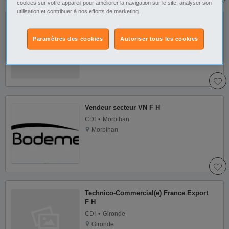
cookies sur votre appareil pour améliorer la navigation sur le site, analyser son
utilisation et contribuer à nos efforts de marketing.
Chargé(e) de Clientèle (F H)
CDI
Mayenne
Paramètres des cookies
Autoriser tous les cookies
Mayenne
Vendeur secteur VN F H
CDI
Morbihan
Morbihan
Technico-Commercial(e) France Export
F H
CDI
Gironde
Gironde