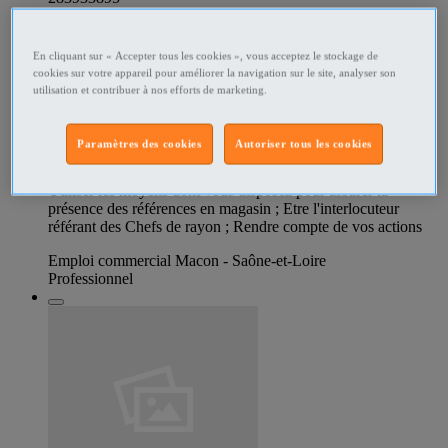
Chef de secteur F H
En cliquant sur « Accepter tous les cookies », vous acceptez le stockage de
cookies sur votre appareil pour améliorer la navigation sur le site, analyser son
Nous recherchons un chef de secteur avec un réel
utilisation et contribuer à nos efforts de marketing.
tempérament commercial. Rattaché(e) au Chef des Ventes
Régional, vous aurez pour missions de : Prospecter et ouvrir
des magasins des enseignes indépendantes ; Assurer la
Paramètres des cookies
Autoriser tous les cookies
commercialisation et la revente de vos gammes (sell-out),
d'optimiser la politique des 4P pour dynamiser les ventes ;
Utiliser les moyens dont vous disposez pour assurer la
présence des références en magasin ; Etre l'interlocuteur
référant des Chefs de rayon ; Rendre compte de vos actions
Emploi commercial Macon - Saône-et-Loire
Professionnel