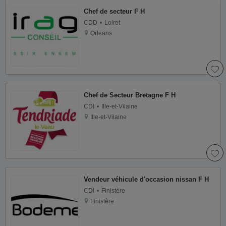
Chef de secteur F H
CDD
Loiret
Orleans
Chef de Secteur Bretagne F H
CDI
Ille-et-Vilaine
Ille-et-Vilaine
Vendeur véhicule d'occasion nissan F H
CDI
Finistère
Finistère