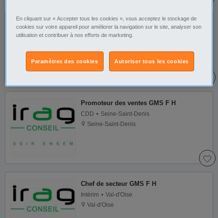
En cliquant sur « Accepter tous les cookies », vous acceptez le stockage de
Promoteur des ventes GMS F H
cookies sur votre appareil pour améliorer la navigation sur le site, analyser son
CDD
Meurthe-et-Moselle
utilisation et contribuer à nos efforts de marketing.
Nancy
Paramètres des cookies
Autoriser tous les cookies
Promoteur des ventes GMS F H
CDD
Seine-Saint-Denis
Seine-Saint-Denis
Chef de secteur GMS F H
Intérim
Val-d'Oise
Val-d'Oise