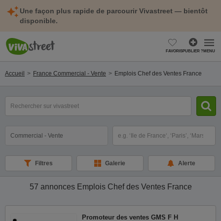
Une façon plus rapide de parcourir Vivastreet — bientôt
disponible.
FAVORIS
PUBLIER ?
MENU
Accueil
France Commercial - Vente
Emplois Chef des Ventes France
mot(s)
clé(s)
Catégorie
Sélectionnez la localisation
Filtres
Galerie
Alerte
57 annonces
Emplois Chef des Ventes France
Promoteur des ventes GMS F H