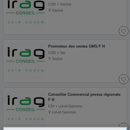
CDD
Vienne
Vienne
Promoteur des ventes GMS F H
CDD
Var
Toulon
Conseiller Commercial presse régionale
F H
CDI
Lot-et-Garonne
Lot-et-Garonne