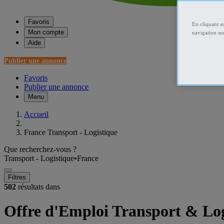
Favoris
En cliquant s
Mon compte
navigation sur
Aide
Publier une annonce
Favoris
Publier une annonce
Menu
Accueil
France Transport - Logistique
Que recherchez-vous ?
Transport - Logistique
•
France
Filtres
502
résultats dans
Offre d'Emploi Transport & Log