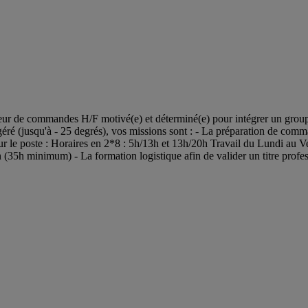
e commandes H/F motivé(e) et déterminé(e) pour intégrer un groupe
frigéré (jusqu'à - 25 degrés), vos missions sont : - La préparation de 
s sur le poste : Horaires en 2*8 : 5h/13h et 13h/20h Travail du Lundi 
in (35h minimum) - La formation logistique afin de valider un titre pr