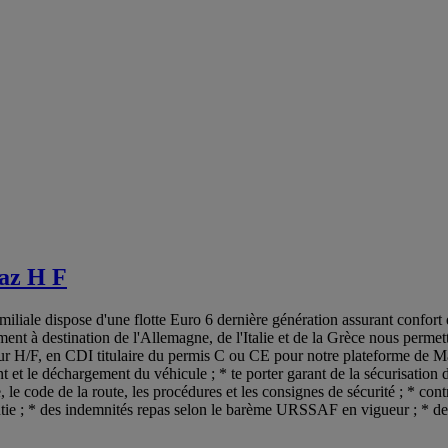
naz H F
amiliale dispose d'une flotte Euro 6 dernière génération assurant confort 
ent à destination de l'Allemagne, de l'Italie et de la Grèce nous permett
 H/F, en CDI titulaire du permis C ou CE pour notre plateforme de Marnaz
 et le déchargement du véhicule ; * te porter garant de la sécurisation d
e, le code de la route, les procédures et les consignes de sécurité ; * con
antie ; * des indemnités repas selon le barème URSSAF en vigueur ; * d