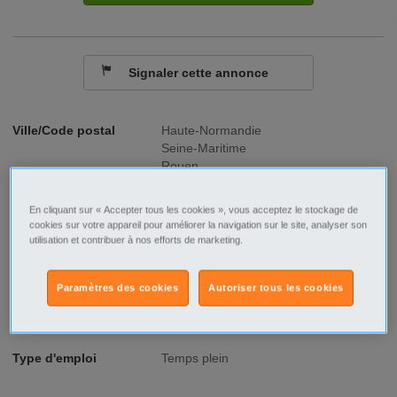
Signaler cette annonce
Ville/Code postal
Haute-Normandie
Seine-Maritime
Rouen
Rouen - 76100
En cliquant sur « Accepter tous les cookies », vous acceptez le stockage de
Raison sociale
Groupe JTI
cookies sur votre appareil pour améliorer la navigation sur le site, analyser son
utilisation et contribuer à nos efforts de marketing.
No SIREN
440 668 143
Fonction
Transport - Logistique
Paramètres des cookies
Autoriser tous les cookies
Type de contrat
Intérim
Type d'emploi
Temps plein