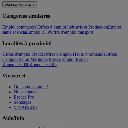
Donnez votre avis
Catégories similaires
Emploi commercial
Offres d’emploi Industrie et Production
Emploi
santé et social
Emploi BTP
Offre d'emploi transport
Localités à proximité
Offres d'emploi France
Offres d'emploi Haute-Normandie
Offres
d'emploi Seine-Maritime
Offres d'emploi Rouen
Rouen - 76000
Rouen - 76100
Vivastreet
Qui sommes-nous?
Nous contacter
Espace Pro
Sondages
VIVABLOG
Aide/Info