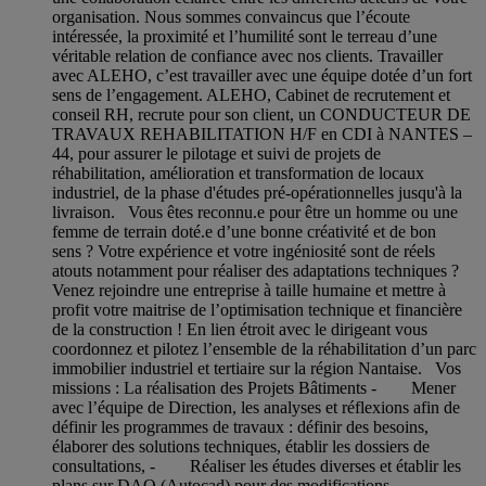
organisation. Nous sommes convaincus que l’écoute
intéressée, la proximité et l’humilité sont le terreau d’une
véritable relation de confiance avec nos clients. Travailler
avec ALEHO, c’est travailler avec une équipe dotée d’un fort
sens de l’engagement. ALEHO, Cabinet de recrutement et
conseil RH, recrute pour son client, un CONDUCTEUR DE
TRAVAUX REHABILITATION H/F en CDI à NANTES –
44, pour assurer le pilotage et suivi de projets de
réhabilitation, amélioration et transformation de locaux
industriel, de la phase d'études pré-opérationnelles jusqu'à la
livraison. Vous êtes reconnu.e pour être un homme ou une
femme de terrain doté.e d’une bonne créativité et de bon
sens ? Votre expérience et votre ingéniosité sont de réels
atouts notamment pour réaliser des adaptations techniques ?
Venez rejoindre une entreprise à taille humaine et mettre à
profit votre maitrise de l’optimisation technique et financière
de la construction ! En lien étroit avec le dirigeant vous
coordonnez et pilotez l’ensemble de la réhabilitation d’un parc
immobilier industriel et tertiaire sur la région Nantaise. Vos
missions : La réalisation des Projets Bâtiments - Mener
avec l’équipe de Direction, les analyses et réflexions afin de
définir les programmes de travaux : définir des besoins,
élaborer des solutions techniques, établir les dossiers de
consultations, - Réaliser les études diverses et établir les
plans sur DAO (Autocad) pour des modifications