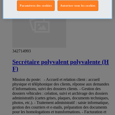
Paramètres des cookies
Autoriser tous les cookies
342714993
Secrétaire polyvalent polyvalente (H
F)
Mission du poste: - Accueil et relation client : accueil
physique et téléphonique des clients, réponse aux demandes
d’informations, suivi des dossiers clients. - Gestion des
dossiers véhicules : création, suivi et archivage des dossiers
administratifs (cartes grises, plaques, documents techniques,
photos, etc.). - Traitement administratif : saisie informatique,
gestion des courriers et e-mails, préparation des documents
pour les homologations et transformations. - Facturation et