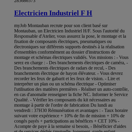
283686573
Electricien Industriel F H
myJob Montauban recrute pour son client basé sur
Montauban, un Electricien Industriel H/F. Sous l'autorité du
Responsable d'Atelier, vous assurez la pose, le montage et la
fixation de composants électriques, pneumatiques ou
électroniques sur différents supports destinés à la réalisation
d'ensembles conformément au dossier d'instructions de
montage et schémas électriques validés. Vos missions : - Vous
serez en charge : - Des branchements électriques de caméra, -
Des branchements électriques de radars de recul, - Des
branchements électrique de hayon élévateur. - Vous devrez
recorder les feux de gabarit et les feux de vision. - Lire et
interpréter un plan ou un schéma électrique - Optimiser
l'utilisation des matières premières - Réaliser un auto-contrôle,
en cas d'anomalie renseigner la fiche NC. Informer le Service
Qualité. - Vérifier les composants du kit nécessaires au
montage à partir de l'ordre de fabrication Du lundi au
vendredi : 37H30 Rémunération et avantages : - Taux horaire
suivant votre expérience + 10% de fin de mission + 10% de
congés payés + participations au bénéfices + CET 10% -
Acompte de paye à la semaine si besoin, - Bénéficier d'aides
et de services dédiés (mutuelle, logement, garde enfant,