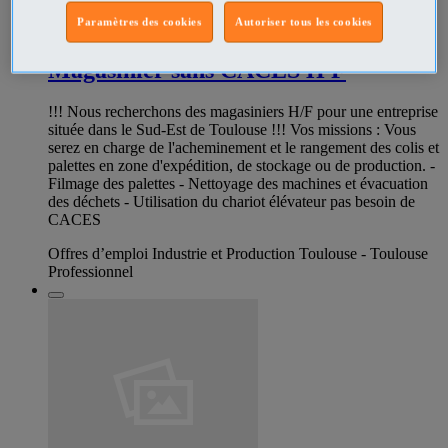
Paramètres des cookies
Autoriser tous les cookies
286230815
Magasinier sans CACES H F
!!! Nous recherchons des magasiniers H/F pour une entreprise
située dans le Sud-Est de Toulouse !!! Vos missions : Vous
serez en charge de l'acheminement et le rangement des colis et
palettes en zone d'expédition, de stockage ou de production. -
Filmage des palettes - Nettoyage des machines et évacuation
des déchets - Utilisation du chariot élévateur pas besoin de
CACES
Offres d’emploi Industrie et Production Toulouse - Toulouse
Professionnel