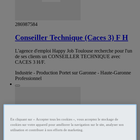
286987584
Conseiller Technique (Caces 3) F H
L'agence d'emploi Happy Job Toulouse recherche pour l'un
de ses clients un CONSEILLER TECHNIQUE avec
CACES 3 H/F.
Industrie - Production Portet sur Garonne - Haute-Garonne
Professionnel
En cliquant sur « Accepter tous les cookies », vous acceptez le stockage de
cookies sur votre appareil pour améliorer la navigation sur le site, analyser son
utilisation et contribuer à nos efforts de marketing.