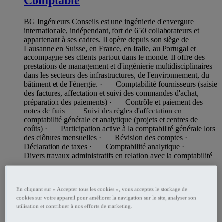
Comptable
BG Ingénieurs Conseils est une ingénierie d'envergure
internationale, indépendant, fort de 650 collaborateurs et
appartenant à ses cadres. Il opère depuis son siège de
Lausanne en Suisse, en France, en Italie, au Portugal et
accompagne ses clients partout dans le monde. Il offre des
prestations de management et d'ingénierie multidisciplinaires
dans les secteurs des infrastructures, de l'environnement, du
bâtiment et de l'énergie. · Comptabilité fournisseurs (saisie
des factures, affectation et suivi des commandes d'achat,
préparation des paiements) · Contrôle et paiement des
notes de frais · Suivi des règles d'affectation en
comptabilité générale et analytique (projets et centres de
coûts) · Participation active à la comptabilité générale lors
des clôtures mensuelles · Révision des comptes ·
Déclaration de taxes · Comptabilité analytique ·
Divers travaux administratifs en relation avec la comptabilité
Offres d’emploi Industrie et Production Lyon - Lyon
Professionnel
En cliquant sur « Accepter tous les cookies », vous acceptez le stockage de
cookies sur votre appareil pour améliorer la navigation sur le site, analyser son
utilisation et contribuer à nos efforts de marketing.