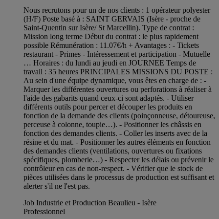
Nous recrutons pour un de nos clients : 1 opérateur polyester
(H/F) Poste basé à : SAINT GERVAIS (Isère - proche de
Saint-Quentin sur Isère/ St Marcellin). Type de contrat :
Mission long terme Début du contrat : le plus rapidement
possible Rémunération : 11.07€/h + Avantages : - Tickets
restaurant - Primes - Intéressement et participation - Mutuelle
… Horaires : du lundi au jeudi en JOURNEE Temps de
travail : 35 heures PRINCIPALES MISSIONS DU POSTE :
Au sein d'une équipe dynamique, vous êtes en charge de : -
Marquer les différentes ouvertures ou perforations à réaliser à
l'aide des gabarits quand ceux-ci sont adaptés. - Utiliser
différents outils pour percer et découper les produits en
fonction de la demande des clients (poinçonneuse, détoureuse,
perceuse à colonne, toupie…). - Positionner les châssis en
fonction des demandes clients. - Coller les inserts avec de la
résine et du mat. - Positionner les autres éléments en fonction
des demandes clients (ventilations, ouvertures ou fixations
spécifiques, plomberie…) - Respecter les délais ou prévenir le
contrôleur en cas de non-respect. - Vérifier que le stock de
pièces utilisées dans le processus de production est suffisant et
alerter s'il ne l'est pas.
Job Industrie et Production Beaulieu - Isère
Professionnel