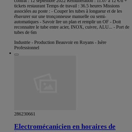
contrat : 12 septembre 2022 Rémunération : 11.07 à 12 €/h +
tickets restaurant Temps de travail : 36.5 heures Missions
associées au poste : - Couper les tubes à longueur et de les
ébavurer sur une tronçonneuse manuelle ou semi-
automatiques - Savoir lire un plan et remplir un OF - Doit
reconnaitre le tube entre acier, INOX, cuivre, ALU... - Port de
tubes de 6m
Industrie - Production Beauvoir en Royans - Isère
Professionnel
286230661
Electromécanicien en horaires de