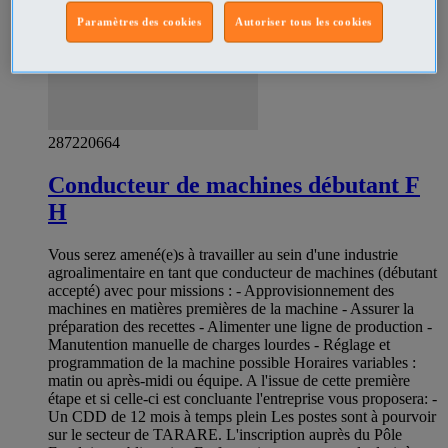
Paramètres des cookies
Autoriser tous les cookies
287220664
Conducteur de machines débutant F
H
Vous serez amené(e)s à travailler au sein d'une industrie
agroalimentaire en tant que conducteur de machines (débutant
accepté) avec pour missions : - Approvisionnement des
machines en matières premières de la machine - Assurer la
préparation des recettes - Alimenter une ligne de production -
Manutention manuelle de charges lourdes - Réglage et
programmation de la machine possible Horaires variables :
matin ou après-midi ou équipe. A l'issue de cette première
étape et si celle-ci est concluante l'entreprise vous proposera: -
Un CDD de 12 mois à temps plein Les postes sont à pourvoir
sur le secteur de TARARE. L'inscription auprès du Pôle