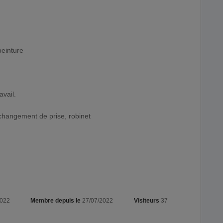
peinture
avail.
changement de prise, robinet
2022
Membre depuis le
27/07/2022
Visiteurs
37