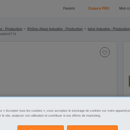
Favoris
Espace PRO
Mon c
ie - Production
Rhône-Alpes Industrie - Production
Isère Industrie - Production
valent F H
ur « Accepter tous les cookies », vous acceptez le stockage de cookies sur votre appareil po
r le site, analyser son utilisation et contribuer à nos efforts de marketing.