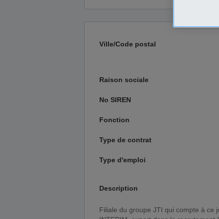
Ville/Code postal
Raison sociale
No SIREN
Fonction
Type de contrat
Type d'emploi
Description
Filiale du groupe JTI qui compte à ce jour plus de 100 agences, votre partenaire CENTRE ALPES