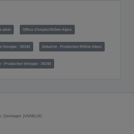
 plein
Offres d'emploi Rhône-Alpes
oi Voreppe - 38340
Industrie - Production Rhône-Alpes
e - Production Voreppe - 38340
o
Sondages
VIVABLOG