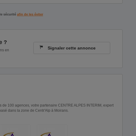
de sécurité
afin de les éviter
e ?
Signaler cette annonce
ons en
plus de 100 agences, votre partenaire CENTRE ALPES INTERIM, expert
 basé dans la zone de Centr'Alp à Moirans.