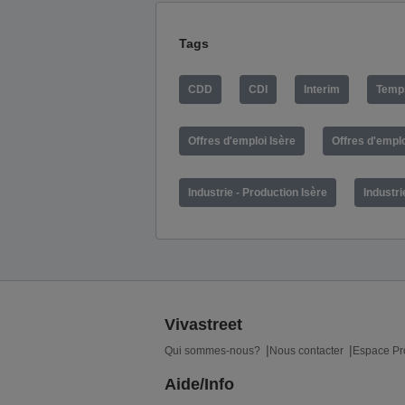
Tags
CDD
CDI
Interim
Temps
Offres d'emploi Isère
Offres d'empl
Industrie - Production Isère
Industri
Vivastreet
Qui sommes-nous?
Nous contacter
Espace Pr
Aide/Info