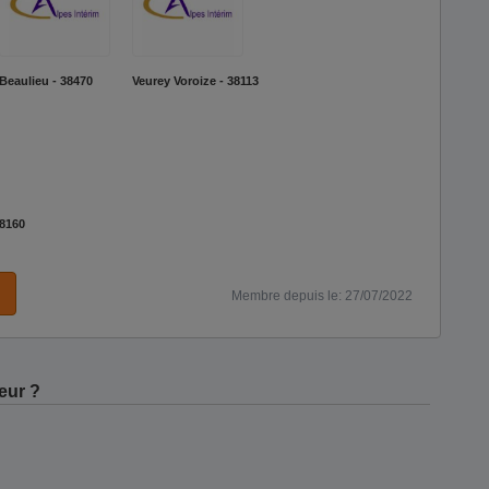
Beaulieu - 38470
Veurey Voroize - 38113
38160
Membre depuis le: 27/07/2022
eur ?