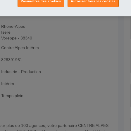
Paramètres des cookies
Autoriser tous les cookies
Rhône-Alpes
Isère
Voreppe - 38340
Centre Alpes Intérim
828391961
Industrie - Production
Intérim
Temps plein