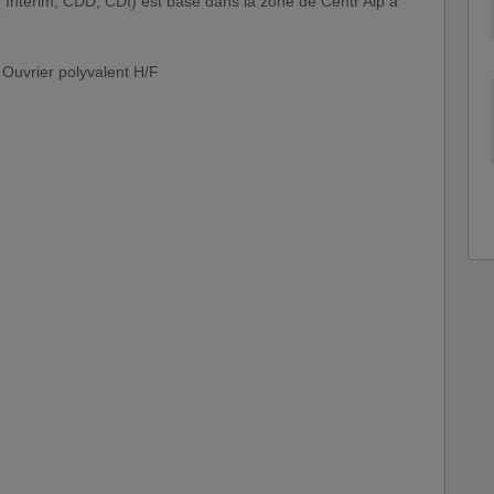
 Intérim, CDD, CDI) est basé dans la zone de Centr'Alp à
 Ouvrier polyvalent H/F