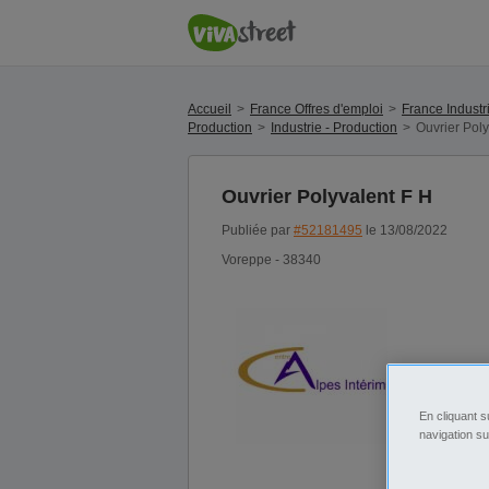
Accueil
France Offres d'emploi
France Industr
Production
Industrie - Production
Ouvrier Poly
Ouvrier Polyvalent F H
Publiée par
#52181495
le 13/08/2022
Voreppe - 38340
En cliquant s
navigation su