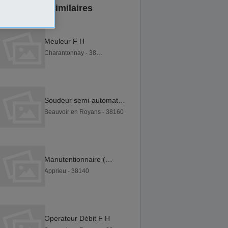
Annonces similaires
Meuleur F H
Charantonnay - 38790
Soudeur semi-automatique TIG & MAG F H
Beauvoir en Royans - 38160
Manutentionnaire (H F)
Apprieu - 38140
Operateur Débit F H