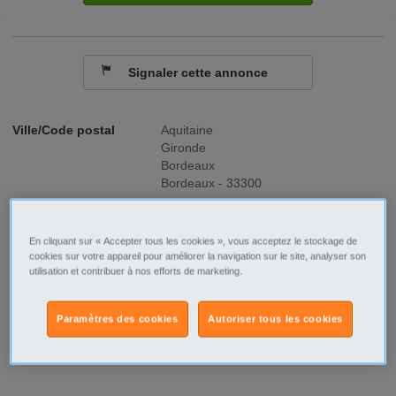
Signaler cette annonce
Ville/Code postal
Aquitaine
Gironde
Bordeaux
Bordeaux - 33300
Raison sociale
HAPPY JOB MÉRIGNAC
En cliquant sur « Accepter tous les cookies », vous acceptez le stockage de
No SIREN
803550839
cookies sur votre appareil pour améliorer la navigation sur le site, analyser son
utilisation et contribuer à nos efforts de marketing.
Fonction
Tourisme - Hôtellerie - Restauration
Paramètres des cookies
Autoriser tous les cookies
Type de contrat
Intérim
Type d'emploi
Temps plein