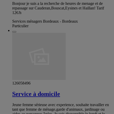
Bonjour je suis a la recherche de heures de menage et de
repassage sur Cauderan,Bouscat,Eysines et Haillan! Tarif
12€/h
Services ménagers Bordeaux - Bordeaux
Particulier
126058496
Service à domicile
Jeune femme sérieuse avec experience, souhaite travailler en
tant que femme de ménage,garde d'animaux, jardinage ou
aides au personnes âgées. Je suis disponnible le lundi et le