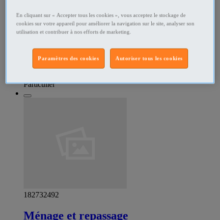
En cliquant sur « Accepter tous les cookies », vous acceptez le stockage de
186429352
cookies sur votre appareil pour améliorer la navigation sur le site, analyser son
utilisation et contribuer à nos efforts de marketing.
Recherche heures de ménages
Recherche heures de ménages sur bordeaux et au alentour.
Paramètres des cookies
Autoriser tous les cookies
Services ménagers Bordeaux - Bordeaux
Particulier
182732492
Ménage et repassage