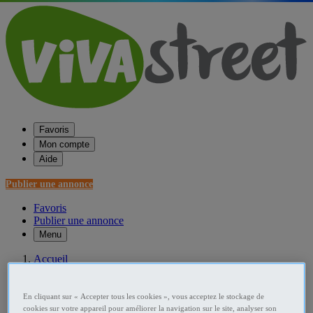
Favoris
Mon compte
Aide
Publier une annonce
Favoris
Publier une annonce
Menu
Accueil
France Comptabilité - Gestion - Finance
En cliquant sur « Accepter tous les cookies », vous acceptez le stockage de
Aquitaine Comptabilité - Gestion - Finance
cookies sur votre appareil pour améliorer la navigation sur le site, analyser son