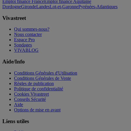
Emploi finance France
Emploi finance Aquitaine
Dordogne
Gironde
Landes
Lot-et-Garonne
Pyrénées-Atlantiques
Vivastreet
Qui sommes-nous?
Nous contacter
Espace Pro
Sondages
VIVABLOG
Aide/Info
Conditions Générales d'Utilisation
Conditions Générales de Vente
Règles de publication
Politique de confidentialité
Cookies Vivastreet
Conseils Sécurité
Aide
Options de mise en avant
Liens utiles