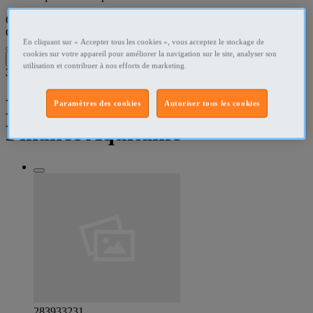
Que recherchez-vous ?
Comptabilité - Gestion - Finance
•
Aquitaine
En cliquant sur « Accepter tous les cookies », vous acceptez le stockage de
cookies sur votre appareil pour améliorer la navigation sur le site, analyser son
Filtres
utilisation et contribuer à nos efforts de marketing.
3
résultats dans
Emplois Comptabilité et
Paramètres des cookies
Autoriser tous les cookies
Finance Aquitaine
283933231