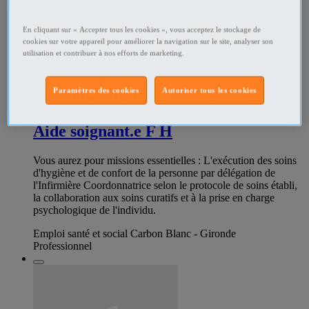
En cliquant sur « Accepter tous les cookies », vous acceptez le stockage de
cookies sur votre appareil pour améliorer la navigation sur le site, analyser son
utilisation et contribuer à nos efforts de marketing.
Paramètres des cookies
Autoriser tous les cookies
285183215
Aide soignant.e F H
Vous aurez pour missions essentielles : L'exécution des soins
d'hygiène et de confort de la personne par délégation de
l'Infirmière Coordonnatrice selon le protocole de soins établi,
la collaboration aux soins curatifs et à la prise en charge
psychologique de l'individu.
Emploi santé et social Carbon Blanc - Gironde
Professionnel