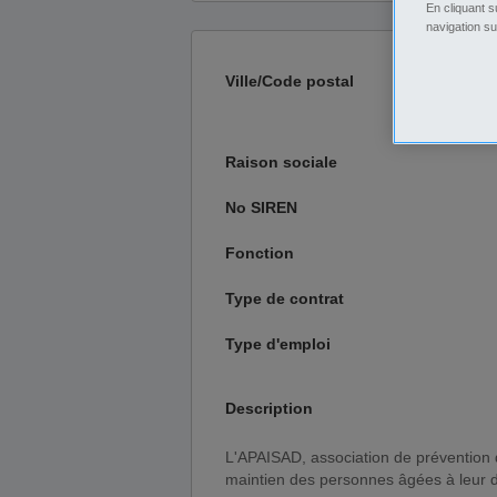
En cliquant s
navigation su
Ville/Code postal
Raison sociale
No SIREN
Fonction
Type de contrat
Type d'emploi
Description
L'APAISAD, association de prévention d'aides et de soins à domicile basée à Abzac, participe au
maintien des personnes âgées à leur d