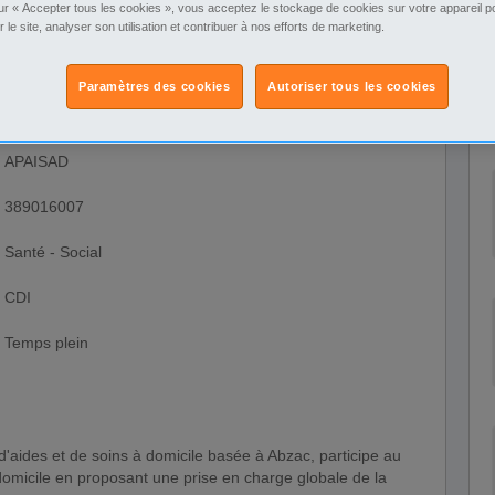
ur « Accepter tous les cookies », vous acceptez le stockage de cookies sur votre appareil po
r le site, analyser son utilisation et contribuer à nos efforts de marketing.
Aquitaine
Paramètres des cookies
Autoriser tous les cookies
Gironde
Abzac - 33230
APAISAD
389016007
Santé - Social
CDI
Temps plein
omicile en proposant une prise en charge globale de la