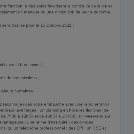
tre fonction, à des soins favorisant la continuité de la vie et
totalement un manque ou une diminution de leur autonomie.
 sera finalisé pour le 15 octobre 2021 ;
titiaves à bon escient ;
tes de vos missions ;
 valeurs humaines.
erez reconnu(e) dès votre embauche avec une rémunération
ombreux avantages : un planning en horaires flexibles (de
 de 7h30 à 12h30 et de 16h30 à 19h30) ; un week-end sur
avantageuse ; une prime d'assiduité ; des congés
ainsi qu'un téléphone professionnel ; des EPI ; un CSE et