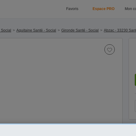
Favoris
Espace PRO
Mon c
 Social
Aquitaine Santé - Social
Gironde Santé - Social
Abzac - 33230 Sant