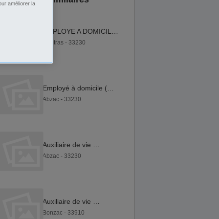
ur améliorer la
EMPLOYE A DOMICILE (F H)
Coutras - 33230
Employé à domicile (H F)
Abzac - 33230
Auxiliaire de vie F H
Abzac - 33230
Auxiliaire de vie F H
Bonzac - 33910