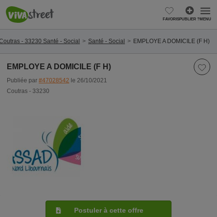
FAVORIS
PUBLIER ?
MENU
Coutras - 33230 Santé - Social
Santé - Social
EMPLOYE A DOMICILE (F H)
EMPLOYE A DOMICILE (F H)
Publiée par
#47028542
le 26/10/2021
Coutras - 33230
Postuler à cette offre