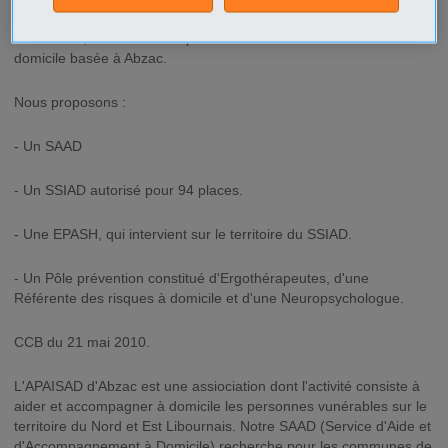
L'APAISAD, association de prévention d'aides et de soins à
domicile basée à Abzac.
Nous proposons :
- Un SAAD
- Un SSIAD autorisé pour 94 places.
- Une EPASH, qui intervient sur le territoire du SSIAD.
- Un Pôle prévention constitué d'Ergothérapeutes, d'une
Référente des risques à domicile et d'une Neuropsychologue.
CCB du 21 mai 2010.
L'APAISAD d'Abzac est une assiociation dont l'activité consiste à
aider et accompagner à domicile les personnes vunérables sur le
territoire du Nord et Est Libournais. Notre SAAD (Service d'Aide et
d'Accompagnement à Domicile) recherche pour les communes de