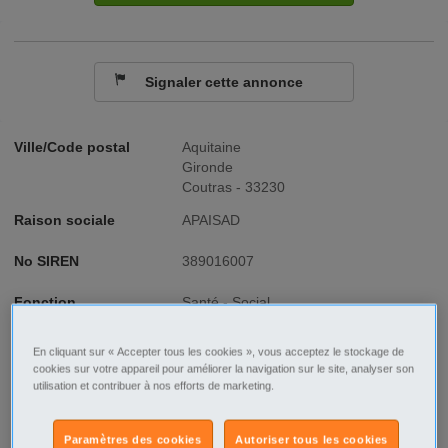
Signaler cette annonce
Ville/Code postal
Aquitaine
Gironde
Coutras - 33230
Raison sociale
APAISAD
No SIREN
389016007
Fonction
Santé - Social
Type de contrat
CDD
En cliquant sur « Accepter tous les cookies », vous acceptez le stockage de
cookies sur votre appareil pour améliorer la navigation sur le site, analyser son
Type d'emploi
Temps plein
utilisation et contribuer à nos efforts de marketing.
Paramètres des cookies
Autoriser tous les cookies
Description