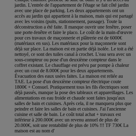
jardin. L'entrée de l'appartement de l'étage se fait côté jardin
avec une place de parking. Les deux appartements ont un
accès au jardin qui appartient à la maison, mais qui est partagé
avec les voisins (puits, stationnement, passage). Toute la
déconstruction a été faite. Il manque ouvrir une fenêtre, poser
une porte-fenêtre et faire le placo. Le coût de la main-d'œuvre
pour ces travaux de maçonnerie et plâtrerie est de 6000€
(matériaux en sus). Les matériaux pour la maçonnerie sont
déjà sur place. La maison est en partie déjà isolée. Le toit a été
nettoyé, ce sont des tuiles canal à crochet. L'eau sera avec un
sous-compteur ou pose d'un deuxième compteur dans le
coffret existant. Le chauffage est prévu par pompe à chaleur
avec un cout de 8.000€ pour les deux appartements.
Évacuation des eaux usées faites. La maison est reliée au
TAE. La pose d'un deuxième compteur électrique coute
1800€ + Consuel. Pratiquement tous les fils électriques sont
déjà passés, manque la pose des tableaux et appareillages. Les
alimentations en eau froide et chaude sont faites jusqu'aux
salles de bain et cuisines. Après cela, il ne manquera plus que
peindre et faire les salles de bain et cuisines. J'ai l'ancienne
cuisine et salle de bain. Le coût total achat + travaux est
inférieur à 200.000€ avec un revenu annuel de plus de
20.000€, soit une rentabilité de plus de 10% !!! TF 730€ La
maison est au nom d'