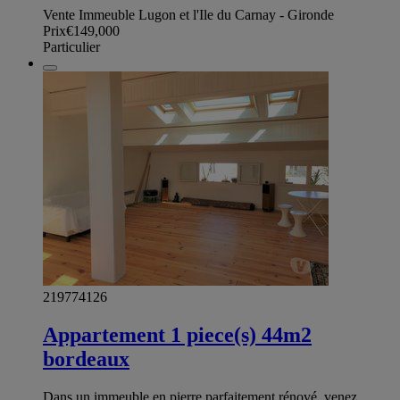
Vente Immeuble Lugon et l'Ile du Carnay - Gironde
Prix
€149,000
Particulier
219774126
Appartement 1 piece(s) 44m2
bordeaux
Dans un immeuble en pierre parfaitement rénové, venez