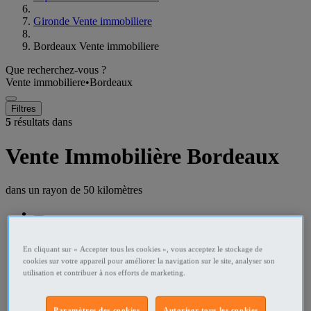
Gironde Vente immobiliere
Bordeaux Vente immobiliere
Que recherchez-vous ?
Vente immobiliere
•
Bordeaux
Filtres
5
résultats dans
Vente Immobilière Bordeaux
dans un rayon de
50 kilomètres
En cliquant sur « Accepter tous les cookies », vous acceptez le stockage de
cookies sur votre appareil pour améliorer la navigation sur le site, analyser son
utilisation et contribuer à nos efforts de marketing.
Paramètres des cookies
Autoriser tous les cookies